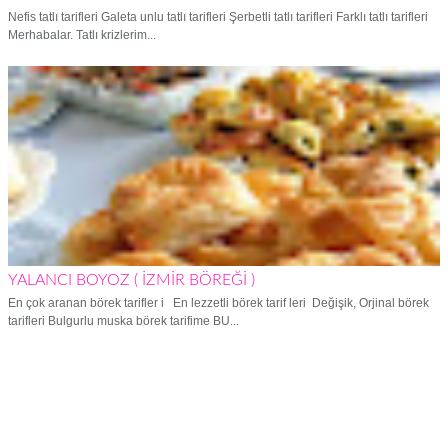
Nefis tatlı tarifleri Galeta unlu tatlı tarifleri Şerbetli tatlı tarifleri Farklı tatlı tarifleri
Merhabalar. Tatlı krizlerim...
YALANCI BOYOZ ( İZMİR BÖREĞİ )
En çok aranan börek tarifler i En lezzetli börek tarif leri Değişik, Orjinal börek
tarifleri Bulgurlu muska börek tarifime BU...