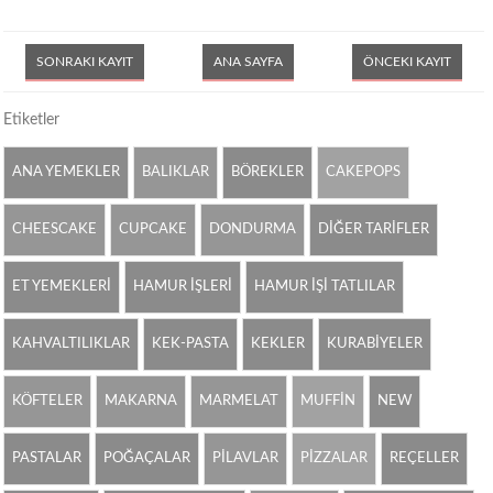
SONRAKI KAYIT
ANA SAYFA
ÖNCEKI KAYIT
Etiketler
ANA YEMEKLER
BALIKLAR
BÖREKLER
CAKEPOPS
CHEESCAKE
CUPCAKE
DONDURMA
DİĞER TARİFLER
ET YEMEKLERİ
HAMUR İŞLERİ
HAMUR İŞİ TATLILAR
KAHVALTILIKLAR
KEK-PASTA
KEKLER
KURABİYELER
KÖFTELER
MAKARNA
MARMELAT
MUFFİN
NEW
PASTALAR
POĞAÇALAR
PİLAVLAR
PİZZALAR
REÇELLER