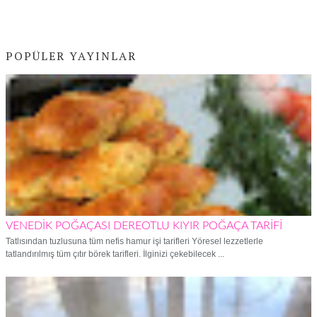
POPÜLER YAYINLAR
VENEDİK POĞAÇASI DEREOTLU KIYIR POĞAÇA TARİFİ
Tatlısından tuzlusuna tüm nefis hamur işi tarifleri Yöresel lezzetlerle
tatlandırılmış tüm çıtır börek tarifleri. İlginizi çekebilecek ...