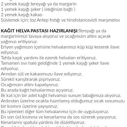
2 yemek kaşığı tereyağı ya da margarin
1 yemek kaşığı şeker ( isteğinize bağlı )
2 yemek kaşığı kakao
Süslemek için; toz Antep fıstığı ve hindistancevizli marşmelov
KAĞIT HELVA PASTASI HAZIRLANIŞI:
Tereyağı ya da
margarinimizi tavaya alıyoruz ve ocağımızın altını açarak
yağımızı eritiyoruz.
Eriyen yağımızın içerisine helvalarımızı küp küp keserek ilave
ediyoruz.
Tahta kaşık yardımı ile ezerek helvaları eritiyoruz.
Tamamen sıvı hale geldiğinde 1 yemek kaşığı şeker ilave
ediyoruz.
Arından süt ve kakaomuzu ilave ediyoruz.
Sürekli karıştırarak pişiriyoruz.
Ocağımızın altını kapatıyoruz.
Bu arada kağıt helvalarımızı açıyoruz.
İlk kat için bir adet kağıt helvamızı sunum tabağımıza alıyoruz.
Ardından üzerine ocakta hazırlamış olduğumuz sıcak sosumuzu
bir kısmını üzerine yayıyoruz.
Bu işlemleri diğer tüm helvalarımız için de uyguluyoruz.
En son üst kısmına ve kenarlarına da sos sürerek yayıyoruz.
Kenarlarını spatula yardımı ile düzeltiyoruz.