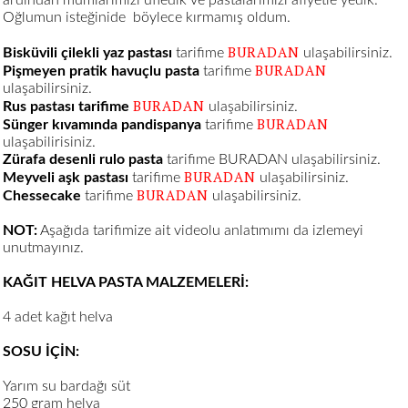
Oğlumun isteğinide böylece kırmamış oldum.
BURADAN
Bisküvili çilekli yaz pastası
tarifime
ulaşabilirsiniz.
BURADAN
Pişmeyen pratik havuçlu pasta
tarifime
ulaşabilirsiniz.
BURADAN
Rus pastası tarifime
ulaşabilirsiniz.
BURADAN
Sünger kıvamında pandispanya
tarifime
ulaşabilirisiniz.
Zürafa desenli rulo pasta
tarifime BURADAN ulaşabilirsiniz.
BURADAN
Meyveli aşk pastası
tarifime
ulaşabilirsiniz.
BURADAN
Chessecake
tarifime
ulaşabilirsiniz.
NOT:
Aşağıda tarifimize ait videolu anlatımımı da izlemeyi
unutmayınız.
KAĞIT HELVA PASTA MALZEMELERİ:
4 adet kağıt helva
SOSU İÇİN:
Yarım su bardağı süt
250 gram helva