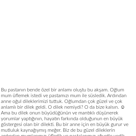
Bu pastanın bende özel bir anlamı oluştu bu akşam. Oğlum
mum üflemek istedi ve pastamızı mum ile süsledik. Ardından
anne oğul dileklerimizi tuttuk. Oğlumdan çok güzel ve çok
anlamlı bir dilek geldi. O dilek nemiydi? O da bize kalsın. ☺️
Ama bu dilek onun büyüdüğünün ve mantıklı düşünerek
yorumlar yaptığının, hayatın farkında olduğunun en büyük
göstergesi olan bir dilekti. Bu bir anne için en büyük gurur ve
mutluluk kaynağıymış meğer. Biz de bu güzel dileklerin
ardından mumlarımızı üfledik ve pastalarımızı afiyetle yedik.