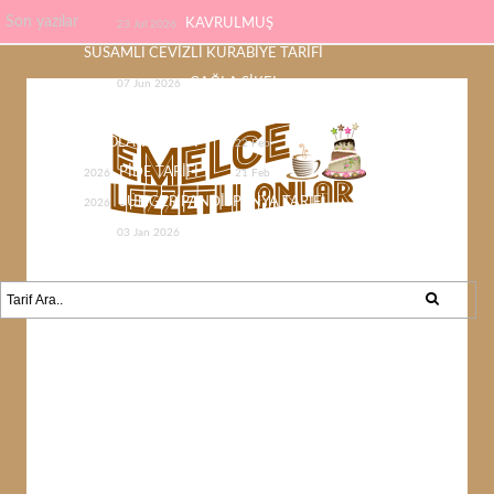
Son yazılar
KAVRULMUŞ
23 Jul 2026
SUSAMLI CEVİZLİ KURABİYE TARİFİ
ÇAĞLA ŞİKEL
07 Jun 2026
ÇİKOLATASI EV YAPIMI KOLAY
ÇİKOLATA TARİFİ
22 Feb
PİDE TARİFİ
2026
21 Feb
SÜNGER PANDİSPANYA TARİFİ
2026
KABAK YEMEĞİ /
03 Jan 2026
KABAK SEVMEYEN KALMAYACAK