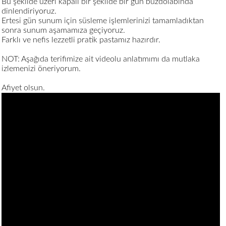
Bu şekilde üzeri kapalı bir şekilde bir gün buzdolabında
dinlendiriyoruz.
Ertesi gün sunum için süsleme işlemlerinizi tamamladıktan
sonra sunum aşamamıza geçiyoruz.
Farklı ve nefis lezzetli pratik pastamız hazırdır.
NOT: Aşağıda terifimize ait videolu anlatımımı da mutlaka
izlemenizi öneriyorum.
Afiyet olsun.