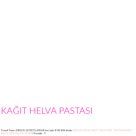
KAĞIT HELVA PASTASI
Yemek Yazarı EMELCE LEZZETLİ ANLAR
üzerinde 9/29/2016 altında
ÇİKOLATA
HELVA
KAĞIT HELVA
KEK - PASTALAR
KEK-
PASTA
NEW
YAŞ PASTALAR
|
Yorumlar : 0