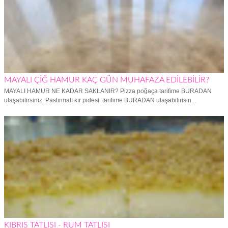
MAYALI ÇİĞ HAMUR KAÇ GÜN MUHAFAZA EDİLEBİLİR?
MAYALI HAMUR NE KADAR SAKLANIR? Pizza poğaça tarifime BURADAN
ulaşabilirsiniz. Pastırmalı kır pidesi tarifime BURADAN ulaşabilirisin...
KIBRIS TATLISI - RUM TATLISI