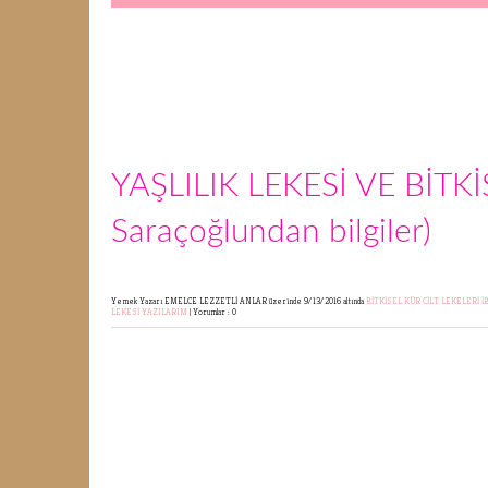
YAŞLILIK LEKESİ VE BİTK
Saraçoğlundan bilgiler)
Yemek Yazarı EMELCE LEZZETLİ ANLAR
üzerinde 9/13/2016 altında
BİTKİSEL KÜR
CİLT LEKELERİ
İ
LEKESİ
YAZILARIM
|
Yorumlar : 0