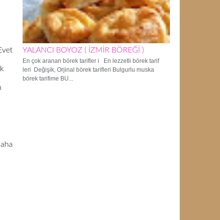
Evet
YALANCI BOYOZ ( İZMİR BÖREĞİ )
En çok aranan börek tarifler i En lezzetli börek tarif
ek
leri Değişik, Orjinal börek tarifleri Bulgurlu muska
börek tarifime BU...
n
daha