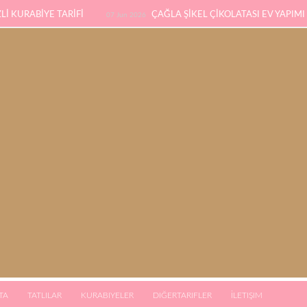
İ KURABİYE TARİFİ
ÇAĞLA ŞİKEL ÇİKOLATASI EV YAPIMI
07 Jun 2026
SÜNGER PANDİSPANYA TARİFİ
KABAK YEMEĞİ / 
eb 2026
03 Jan 2026
TA
TATLILAR
KURABIYELER
DIĞERTARIFLER
İLETIŞIM