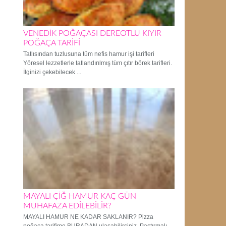
VENEDİK POĞAÇASI DEREOTLU KIYIR
POĞAÇA TARİFİ
Tatlısından tuzlusuna tüm nefis hamur işi tarifleri
Yöresel lezzetlerle tatlandırılmış tüm çıtır börek tarifleri.
İlginizi çekebilecek ...
MAYALI ÇİĞ HAMUR KAÇ GÜN
MUHAFAZA EDİLEBİLİR?
MAYALI HAMUR NE KADAR SAKLANIR? Pizza