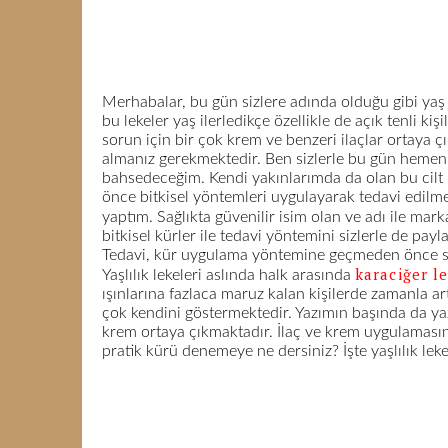
Merhabalar, bu gün sizlere adında olduğu gibi yaş 
bu lekeler yaş ilerledikçe özellikle de açık tenli k
sorun için bir çok krem ve benzeri ilaçlar ortaya ç
almanız gerekmektedir. Ben sizlerle bu gün hemen
bahsedeceğim. Kendi yakınlarımda da olan bu cilt 
önce bitkisel yöntemleri uygulayarak tedavi edilme
yaptım. Sağlıkta güvenilir isim olan ve adı ile mark
bitkisel kürler ile tedavi yöntemini sizlerle de pay
Tedavi, kür uygulama yöntemine geçmeden önce sizl
karaciğer l
Yaşlılık lekeleri aslında halk arasında
ışınlarına fazlaca maruz kalan kişilerde zamanla art
çok kendini göstermektedir. Yazımın başında da yaz
krem ortaya çıkmaktadır. İlaç ve krem uygulaması
pratik kürü denemeye ne dersiniz? İşte yaşlılık lek