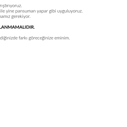
rıştırıyoruz.
ı ile yine pansuman yapar gibi uyguluyoruz.
amız gerekiyor.
ULANMAMALIDIR.
ediğinizde farkı göreceğinize eminim.