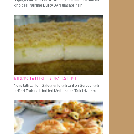
poğaça tarifime BURADAN ulaşabilirsiniz. Pastırmalı
kır pidesi tarifime BURADAN ulaşabilirisin...
KIBRIS TATLISI - RUM TATLISI
Nefis tatlı tarifleri Galeta unlu tatlı tarifleri Şerbetli tatlı
tarifleri Farklı tatlı tarifleri Merhabalar. Tatlı krizlerim...