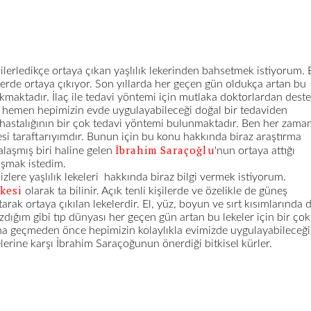
ilerledikçe ortaya çıkan yaşlılık lekerinden bahsetmek istiyorum. 
işilerde ortaya çıkıyor. Son yıllarda her geçen gün oldukça artan bu
ıkmaktadır. İlaç ile tedavi yöntemi için mutlaka doktorlardan dest
 hemen hepimizin evde uygulayabileceği doğal bir tedaviden
hastalığının bir çok tedavi yöntemi bulunmaktadır. Ben her zama
si taraftarıyımdır. Bunun için bu konu hakkında biraz araştırma
İbrahim Saraçoğlu
alaşmış biri haline gelen
'nun ortaya attığı
laşmak istedim.
ere yaşlılık lekeleri hakkında biraz bilgi vermek istiyorum.
ekesi
olarak ta bilinir. Açık tenli kişilerde ve özelikle de güneş
arak ortaya çıkılan lekelerdir. El, yüz, boyun ve sırt kısımlarında 
dığım gibi tıp dünyası her geçen gün artan bu lekeler için bir çok
na geçmeden önce hepimizin kolaylıkla evimizde uygulayabileceği
elerine karşı İbrahim Saraçoğunun önerdiği bitkisel kürler.