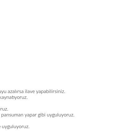
u azalırsa ilave yapabilirsiniz.
 kaynatıyoruz.
ruz.
e pansuman yapar gibi uyguluyoruz.
e uyguluyoruz.