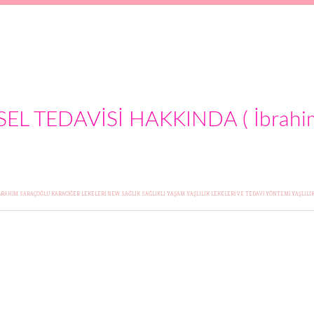
İSEL TEDAVİSİ HAKKINDA ( İbrahi
BRAHİM SARAÇOĞLU
KARACİĞER LEKELERİ
NEW
SAĞLIK
SAĞLIKLI YAŞAM
YAŞLILIK LEKELERİ VE TEDAVİ YÖNTEMİ
YAŞLILI