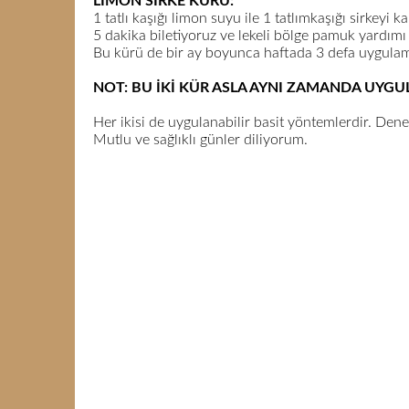
LİMON SİRKE KÜRÜ:
1 tatlı kaşığı limon suyu ile 1 tatlımkaşığı sirkeyi ka
5 dakika biletiyoruz ve lekeli bölge pamuk yardım
Bu kürü de bir ay boyunca haftada 3 defa uygulam
NOT: BU İKİ KÜR ASLA AYNI ZAMANDA UYG
Her ikisi de uygulanabilir basit yöntemlerdir. Den
Mutlu ve sağlıklı günler diliyorum.