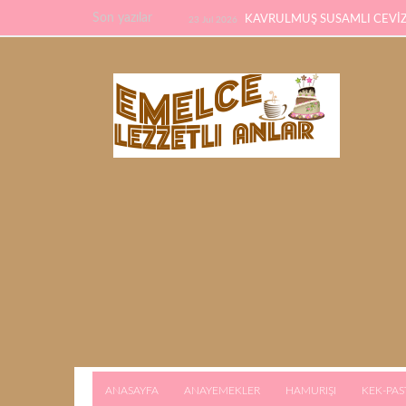
Son yazılar
KAVRULMUŞ SUSAMLI CEVİZL
23 Jul 2026
TARİFİ
PİDE TARİFİ
22 Feb 2026
21 F
KALMAYACAK
ANASAYFA
ANAYEMEKLER
HAMURIŞI
KEK-PAS