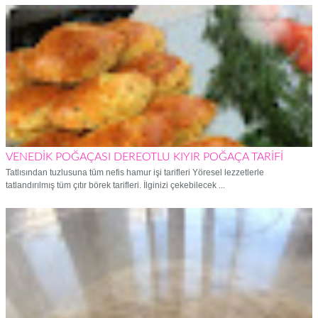
VENEDİK POĞAÇASI DEREOTLU KIYIR POĞAÇA TARİFİ
Tatlısından tuzlusuna tüm nefis hamur işi tarifleri Yöresel lezzetlerle
tatlandırılmış tüm çıtır börek tarifleri. İlginizi çekebilecek ...