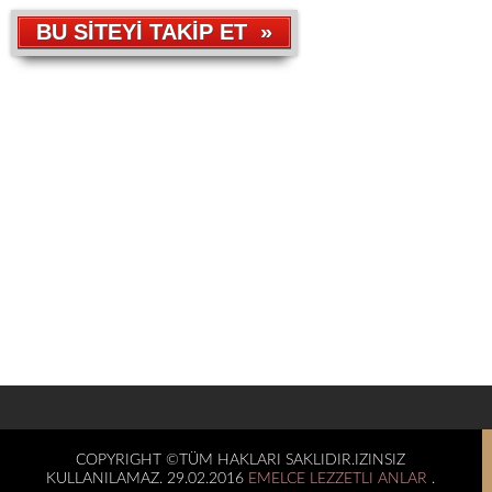
BU SİTEYİ TAKİP ET »
COPYRIGHT ©TÜM HAKLARI SAKLIDIR.IZINSIZ
KULLANILAMAZ. 29.02.2016
EMELCE LEZZETLI ANLAR
.