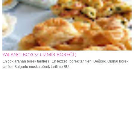
YALANCI BOYOZ ( İZMİR BÖREĞİ )
En çok aranan börek tarifler i En lezzetli börek tarif leri Değişik, Orjinal börek
tarifleri Bulgurlu muska börek tarifime BU...