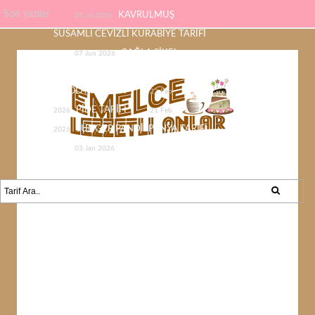
Son yazılar
KAVRULMUŞ
23 Jul 2026
SUSAMLI CEVİZLİ KURABİYE TARİFİ
ÇAĞLA ŞİKEL
07 Jun 2026
ÇİKOLATASI EV YAPIMI KOLAY
ÇİKOLATA TARİFİ
22 Feb
PİDE TARİFİ
2026
21 Feb
SÜNGER PANDİSPANYA TARİFİ
2026
KABAK YEMEĞİ /
03 Jan 2026
KABAK SEVMEYEN KALMAYACAK