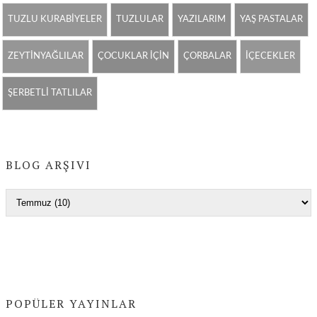
TUZLU KURABİYELER
TUZLULAR
YAZILARIM
YAŞ PASTALAR
ZEYTİNYAĞLILAR
ÇOCUKLAR İÇİN
ÇORBALAR
İÇECEKLER
ŞERBETLİ TATLILAR
BLOG ARŞIVI
POPÜLER YAYINLAR