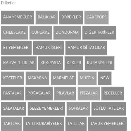
Etiketler
ANA YEMEKLER
BALIKLAR
BÖREKLER
CAKEPOPS
CHEESCAKE
CUPCAKE
DONDURMA
DİĞER TARİFLER
ET YEMEKLERİ
HAMUR İŞLERİ
HAMUR İŞİ TATLILAR
KAHVALTILIKLAR
KEK-PASTA
KEKLER
KURABİYELER
KÖFTELER
MAKARNA
MARMELAT
MUFFİN
NEW
PASTALAR
POĞAÇALAR
PİLAVLAR
PİZZALAR
REÇELLER
SALATALAR
SEBZE YEMEKLERİ
SOFRALAR
SÜTLÜ TATLILAR
TARTLAR
TATLI KURABİYELER
TATLILAR
TAVUK YEMEKLERİ