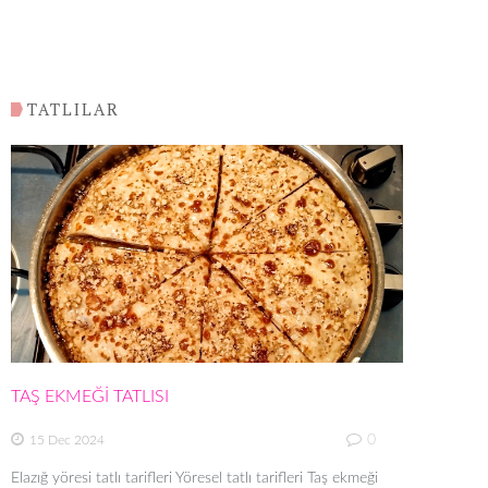
TATLILAR
TAŞ EKMEĞİ TATLISI
0
15 Dec 2024
Elazığ yöresi tatlı tarifleri Yöresel tatlı tarifleri Taş ekmeği