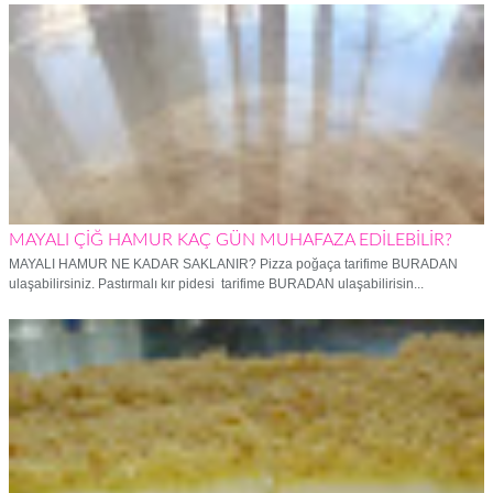
MAYALI ÇİĞ HAMUR KAÇ GÜN MUHAFAZA EDİLEBİLİR?
MAYALI HAMUR NE KADAR SAKLANIR? Pizza poğaça tarifime BURADAN
ulaşabilirsiniz. Pastırmalı kır pidesi tarifime BURADAN ulaşabilirisin...