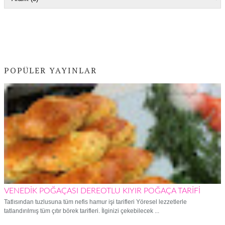
POPÜLER YAYINLAR
VENEDİK POĞAÇASI DEREOTLU KIYIR POĞAÇA TARİFİ
Tatlısından tuzlusuna tüm nefis hamur işi tarifleri Yöresel lezzetlerle
tatlandırılmış tüm çıtır börek tarifleri. İlginizi çekebilecek ...