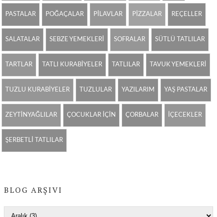
PASTALAR
POĞAÇALAR
PİLAVLAR
PİZZALAR
REÇELLER
SALATALAR
SEBZE YEMEKLERİ
SOFRALAR
SÜTLÜ TATLILAR
TARTLAR
TATLI KURABİYELER
TATLILAR
TAVUK YEMEKLERİ
TUZLU KURABİYELER
TUZLULAR
YAZILARIM
YAŞ PASTALAR
ZEYTİNYAĞLILAR
ÇOCUKLAR İÇİN
ÇORBALAR
İÇECEKLER
ŞERBETLİ TATLILAR
BLOG ARŞIVI