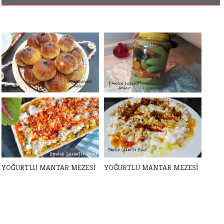
KARAKÖY POĞAÇASI NASIL
BU YÖNTEM İLE KÜTÜR
YAPILIR? ORJ[...]
KÜTÜR TURŞU TAR[...]
YOĞURTLU MANTAR MEZESİ
YOĞURTLU MANTAR MEZESİ