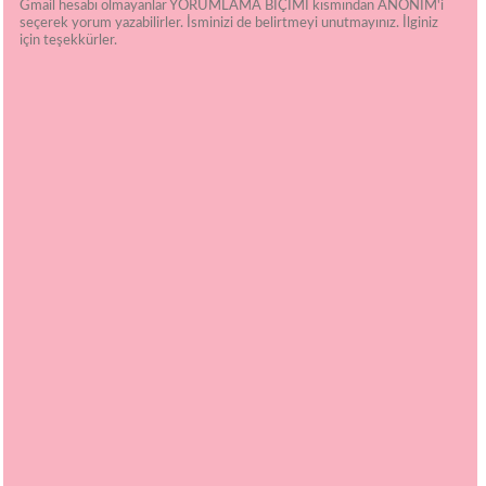
Gmail hesabı olmayanlar YORUMLAMA BİÇİMİ kısmından ANONİM'i
seçerek yorum yazabilirler. İsminizi de belirtmeyi unutmayınız. İlginiz
için teşekkürler.