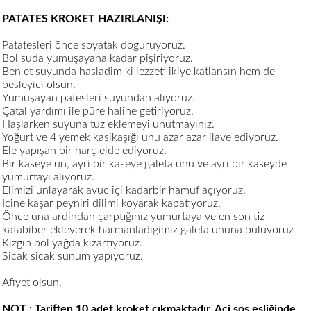
PATATES KROKET HAZIRLANIŞI:
Patatesleri önce soyatak doğuruyoruz.
Bol suda yumuşayana kadar pişiriyoruz.
Ben et suyunda hasladim ki lezzeti ikiye katlansın hem de
besleyici olsun.
Yumuşayan patesleri suyundan alıyoruz.
Çatal yardımı ile püre haline getiriyoruz.
Haşlarken suyuna tuz eklemeyi unutmayınız.
Yoğurt ve 4 yemek kasikaşığı unu azar azar ilave ediyoruz.
Ele yapışan bir harç elde ediyoruz.
Bir kaseye un, ayri bir kaseye galeta unu ve ayrı bir kaseyde
yumurtayı alıyoruz.
Elimizi unlayarak avuc içi kadarbir hamuf açıyoruz.
Icine kaşar peyniri dilimi koyarak kapatıyoruz.
Önce una ardindan çarptığınız yumurtaya ve en son tiz
katabiber ekleyerek harmanladigimiz galeta ununa buluyoruz
Kızgın bol yağda kızartıyoruz.
Sicak sicak sunum yapıyoruz.
Afiyet olsun.
NOT : Tariften 10 adet kroket çıkmaktadır. Aci sos eşliğinde