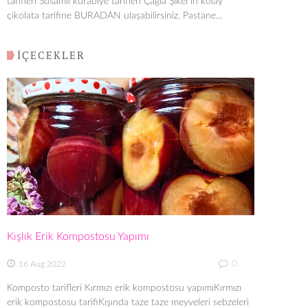
tarifleri Susamlı kurabiye tarifleri Çağla Şikel in kolay
çikolata tarifine BURADAN ulaşabilirsiniz. Pastane...
İÇECEKLER
Kışlık Erik Kompostosu Yapımı
0
16 Aug 2022
Komposto tarifleri Kırmızı erik kompostosu yapımıKırmızı
erik kompostosu tarifiKışında taze taze meyveleri sebzeleri