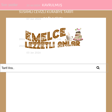
Son yazılar
KAVRULMUŞ
23 Jul 2026
SUSAMLI CEVİZLİ KURABİYE TARİFİ
ÇAĞLA ŞİKEL
07 Jun 2026
ÇİKOLATASI EV YAPIMI KOLAY
ÇİKOLATA TARİFİ
22 Feb
PİDE TARİFİ
2026
21 Feb
SÜNGER PANDİSPANYA TARİFİ
2026
KABAK YEMEĞİ /
03 Jan 2026
KABAK SEVMEYEN KALMAYACAK