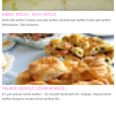
KIBRIS TATLISI - RUM TATLISI
Nefis tatlı tarifleri Galeta unlu tatlı tarifleri Şerbetli tatlı tarifleri Farklı tatlı tarifleri
Merhabalar. Tatlı krizlerim...
YALANCI BOYOZ ( İZMİR BÖREĞİ )
En çok aranan börek tarifler i En lezzetli börek tarif leri Değişik, Orjinal börek
tarifleri Bulgurlu muska börek tarifime BU...