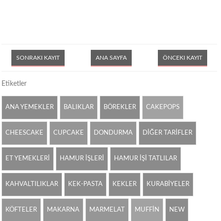
SONRAKI KAYIT
ANA SAYFA
ÖNCEKI KAYIT
Etiketler
ANA YEMEKLER
BALIKLAR
BÖREKLER
CAKEPOPS
CHEESCAKE
CUPCAKE
DONDURMA
DİĞER TARİFLER
ET YEMEKLERİ
HAMUR İŞLERİ
HAMUR İŞİ TATLILAR
KAHVALTILIKLAR
KEK-PASTA
KEKLER
KURABİYELER
KÖFTELER
MAKARNA
MARMELAT
MUFFİN
NEW