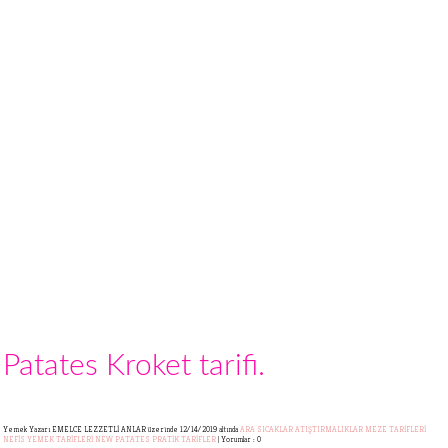
Patates Kroket tarifi.
Yemek Yazarı EMELCE LEZZETLİ ANLAR
üzerinde 12/14/2019 altında
ARA SICAKLAR
ATIŞTIRMALIKLAR
MEZE TARİFLERİ
NEFİS YEMEK TARİFLERİ
NEW
PATATES
PRATİK TARİFLER
|
Yorumlar : 0