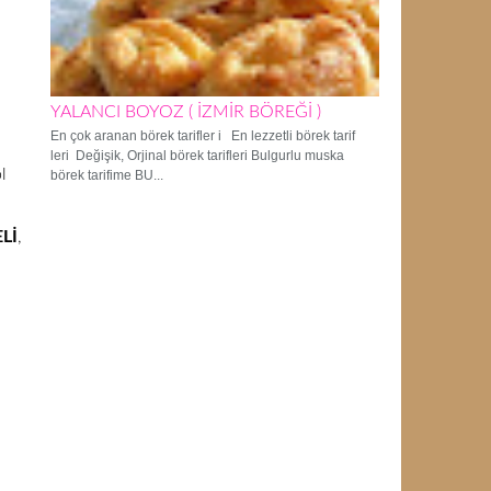
YALANCI BOYOZ ( İZMİR BÖREĞİ )
En çok aranan börek tarifler i En lezzetli börek tarif
leri Değişik, Orjinal börek tarifleri Bulgurlu muska
l
börek tarifime BU...
Lİ
,