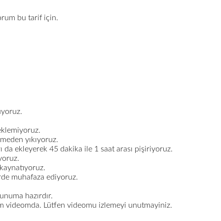
rum bu tarif için.
uyoruz.
eklemiyoruz.
zmeden yıkıyoruz.
 da ekleyerek 45 dakika ile 1 saat arası pişiriyoruz.
yoruz.
 kaynatıyoruz.
erde muhafaza ediyoruz.
 sunuma hazırdır.
ştım videomda. Lütfen videomu izlemeyi unutmayiniz.