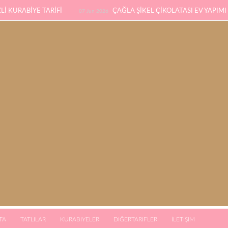
İ KURABİYE TARİFİ
ÇAĞLA ŞİKEL ÇİKOLATASI EV YAPIMI
07 Jun 2026
SÜNGER PANDİSPANYA TARİFİ
KABAK YEMEĞİ / 
eb 2026
03 Jan 2026
TA
TATLILAR
KURABIYELER
DIĞERTARIFLER
İLETIŞIM