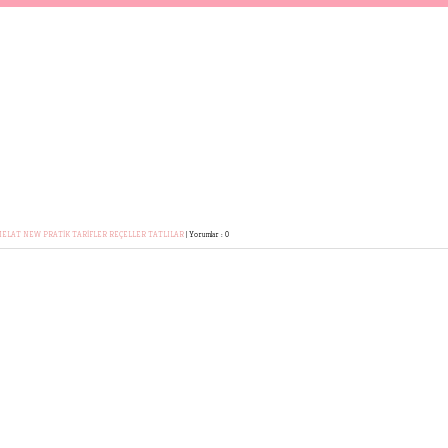
MELAT
NEW
PRATİK TARİFLER
REÇELLER
TATLILAR
|
Yorumlar : 0