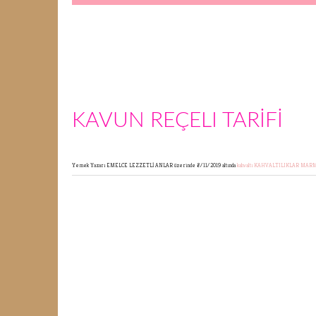
KAVUN REÇELI TARİFİ
Yemek Yazarı EMELCE LEZZETLİ ANLAR
üzerinde 8/11/2019 altında
kahvaltı
KAHVALTILIKLAR
MAR