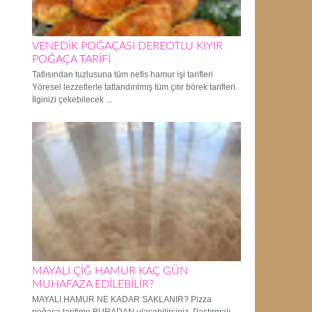
VENEDİK POĞAÇASI DEREOTLU KIYIR
POĞAÇA TARİFİ
Tatlısından tuzlusuna tüm nefis hamur işi tarifleri
Yöresel lezzetlerle tatlandırılmış tüm çıtır börek tarifleri.
İlginizi çekebilecek ...
MAYALI ÇİĞ HAMUR KAÇ GÜN
MUHAFAZA EDİLEBİLİR?
MAYALI HAMUR NE KADAR SAKLANIR? Pizza