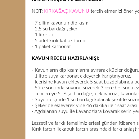
NOT:
KIRKAĞAÇ KAVUNU
tercih etmenizi öneriyo
- 7 dilim kavunun dip kısmi
- 2,5 su bardağı şeker
- 1 litre su
- 5 adet kırık kabuk tarcın
- 1 paket karbonat
KAVUN RECELI HAZIRLANIŞI:
- Kavunların dip kısımlarını ayırarak küpler doğur
- 1 litre suya karbonat ekleyerek karıştırıyoruz.
- Icerisine kavun ekleyerek 5 saat buzdolabında b
- Süre sonunda suyunu süzerek 3 kere bol suda e
- Tencereye 5- 6 şu bardağı şu ekliyoruz , kavunları
- Suyunu içinde 1 su bardağı kalacak şekilde süzü
- Şeker de ekleyerek yine 46 dakika ile 1saat arası
- Agdalanan suyu ile kavanozlara koyarak serin y
Lezzetli ve farklı temelimiz ertesi günden itibaren
Kırık tarcın ilekabuk tarcın arasindaki farkı anla