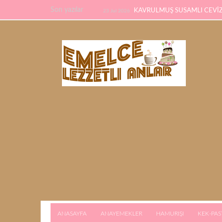
Son yazılar
KAVRULMUŞ SUSAMLI CEVİZL
23 Jul 2026
TARİFİ
PİDE TARİFİ
22 Feb 2026
21 F
KALMAYACAK
ANASAYFA
ANAYEMEKLER
HAMURIŞI
KEK-PAS