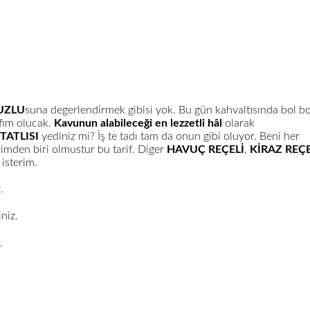
UZLU
suna degerlendirmek gibisi yok. Bu gün kahvaltısında bol bo
ifim olucak.
Kavunun alabileceği en lezzetli hâl
olarak
TATLISI
yediniz mi? İş te tadı tam da onun gibi oluyor. Beni her
imden biri olmustur bu tarif. Diger
HAVUÇ REÇELİ
,
KİRAZ REÇE
isterim.
.
iniz.
.