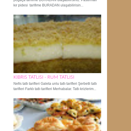
poğaça tarifime BURADAN ulaşabilirsiniz. Pastırmalı
kır pidesi tarifime BURADAN ulaşabilirisin...
KIBRIS TATLISI - RUM TATLISI
Nefis tatlı tarifleri Galeta unlu tatlı tarifleri Şerbetli tatlı
tarifleri Farklı tatlı tarifleri Merhabalar. Tatlı krizlerim...