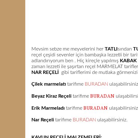
Mevsim sebze me meyvelerini her
TATLI
sından
T
reçel çeşidi sevenler için bambaşka lezzetli bir tar
adlandırıyorum ben . Hiç kireçle yapılmış
KABAK 
zaman lezzeti ile şaşırtan reçel MARMELAT tarifler
NAR REÇELİ
gibi tariflerimi de mutlaka görmenizi
Çilek marmelatı
tarifime
BURADAN
ulaşabilirsiniz
BURADAN
Beyaz Kiraz Reçeli
tarifime
ulaşabilirs
BURADAN
Erik Marmeladı
tarifime
ulaşabilirsiniz
Nar Reçeli
tarifime
BURADAN
ulaşabilirsiniz.
KAVUN REÇELİ MALZEMELERİ: