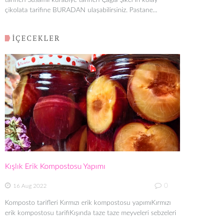
tarifleri Susamlı kurabiye tarifleri Çağla Şikel in kolay
çikolata tarifine BURADAN ulaşabilirsiniz. Pastane...
İÇECEKLER
Kışlık Erik Kompostosu Yapımı
0
16 Aug 2022
Komposto tarifleri Kırmızı erik kompostosu yapımıKırmızı
erik kompostosu tarifiKışında taze taze meyveleri sebzeleri