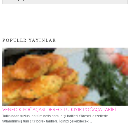
POPÜLER YAYINLAR
VENEDİK POĞAÇASI DEREOTLU KIYIR POĞAÇA TARİFİ
Tatlısından tuzlusuna tüm nefis hamur işi tarifleri Yöresel lezzetlerle
tatlandırılmış tüm çıtır börek tarifleri. İlginizi çekebilecek ...