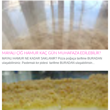
MAYALI ÇİĞ HAMUR KAÇ GÜN MUHAFAZA EDİLEBİLİR?
MAYALI HAMUR NE KADAR SAKLANIR? Pizza poğaça tarifime BURADAN
ulaşabilirsiniz. Pastırmalı kır pidesi tarifime BURADAN ulaşabilirisin...