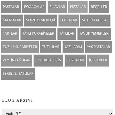
PASTALAR
POĞAÇALAR
PİLAVLAR
PİZZALAR
REÇELLER
SALATALAR
SEBZE YEMEKLERİ
SOFRALAR
SÜTLÜ TATLILAR
TARTLAR
TATLI KURABİYELER
TATLILAR
TAVUK YEMEKLERİ
TUZLU KURABİYELER
TUZLULAR
YAZILARIM
YAŞ PASTALAR
ZEYTİNYAĞLILAR
ÇOCUKLAR İÇİN
ÇORBALAR
İÇECEKLER
ŞERBETLİ TATLILAR
BLOG ARŞIVI