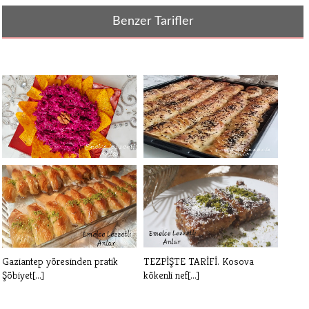
Benzer Tarifler
PANCAR SALATASI TARİFİ
ISPANAKLI BÖREK TARİFİ
Gaziantep yöresinden pratik
TEZPİŞTE TARİFİ. Kosova
Şöbiyet[...]
kökenli nef[...]