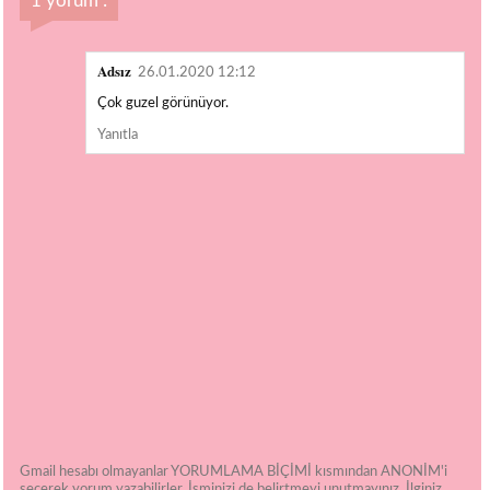
1 yorum :
Adsız
26.01.2020 12:12
Çok guzel görünüyor.
Yanıtla
Gmail hesabı olmayanlar YORUMLAMA BİÇİMİ kısmından ANONİM'i
seçerek yorum yazabilirler. İsminizi de belirtmeyi unutmayınız. İlginiz