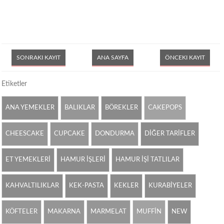
SONRAKI KAYIT
ANA SAYFA
ÖNCEKI KAYIT
Etiketler
ANA YEMEKLER
BALIKLAR
BÖREKLER
CAKEPOPS
CHEESCAKE
CUPCAKE
DONDURMA
DİĞER TARİFLER
ET YEMEKLERİ
HAMUR İŞLERİ
HAMUR İŞİ TATLILAR
KAHVALTILIKLAR
KEK-PASTA
KEKLER
KURABİYELER
KÖFTELER
MAKARNA
MARMELAT
MUFFİN
NEW