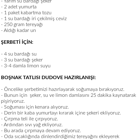
- Yarım su bardağı şeker
- 2 adet yumurta
- 1 paket kabartma tozu
- 1 su bardağı iri çekilmiş ceviz
- 250 gram tereyağı
- Aldığı kadar un
ŞERBETİ İÇİN:
- 4 su bardağı su
- 3 su bardağı şeker
- 3-4 damla limon suyu
BOŞNAK TATLISI DUDOVE HAZIRLANIŞI:
- Öncelike şerbetimizi hazırlayarak soğumaya bırakıyoruz.
- Bunun için şeker, su ve limon damlasını 25 dakika kaynatarak
pişiriyoruz.
- Soğuması için kenara alıyoruz.
- Derin bir kaba yumurtayı kırarak içine şekeri ekliyoruz.
- Çırpma teli ile çırpıyoruz.
- Ardından sıvı yağ ekliyoruz.
- Bu arada çırpmaya devam ediyoruz.
- Oda sıcaklığında dinlendirdiğimiz tereyağını ekleyerek