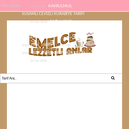
Son yazılar
KAVRULMUŞ
23 Jul 2026
SUSAMLI CEVİZLİ KURABİYE TARİFİ
ÇAĞLA ŞİKEL
07 Jun 2026
ÇİKOLATASI EV YAPIMI KOLAY
ÇİKOLATA TARİFİ
22 Feb
PİDE TARİFİ
2026
21 Feb
SÜNGER PANDİSPANYA TARİFİ
2026
KABAK YEMEĞİ /
03 Jan 2026
KABAK SEVMEYEN KALMAYACAK