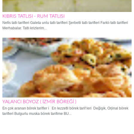
KIBRIS TATLISI - RUM TATLISI
Nefis tatlı tarifleri Galeta unlu tatlı tarifleri Şerbetli tatlı tarifleri Farklı tatlı tarifleri
Merhabalar. Tatlı krizlerim...
YALANCI BOYOZ ( İZMİR BÖREĞİ )
En çok aranan börek tarifler i En lezzetli börek tarif leri Değişik, Orjinal börek
tarifleri Bulgurlu muska börek tarifime BU...