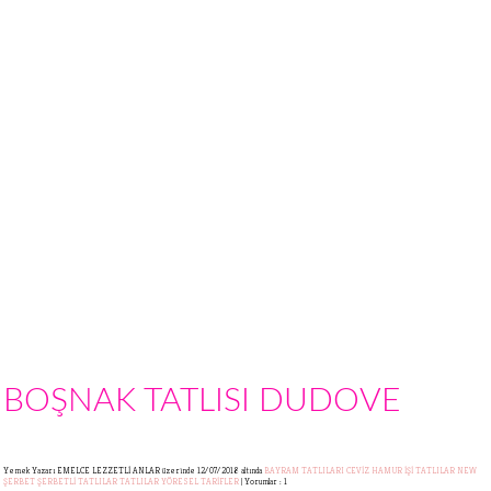
BOŞNAK TATLISI DUDOVE
Yemek Yazarı EMELCE LEZZETLİ ANLAR
üzerinde 12/07/2018 altında
BAYRAM TATLILARI
CEVİZ
HAMUR İŞİ TATLILAR
NEW
ŞERBET
ŞERBETLİ TATLILAR
TATLILAR
YÖRESEL TARİFLER
|
Yorumlar : 1