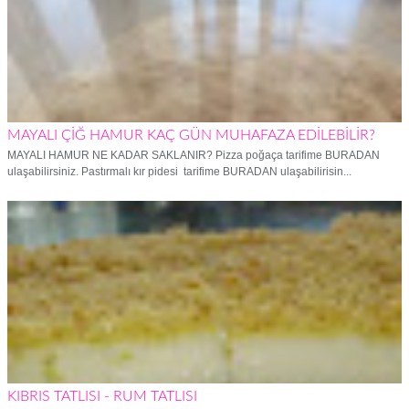
MAYALI ÇİĞ HAMUR KAÇ GÜN MUHAFAZA EDİLEBİLİR?
MAYALI HAMUR NE KADAR SAKLANIR? Pizza poğaça tarifime BURADAN
ulaşabilirsiniz. Pastırmalı kır pidesi tarifime BURADAN ulaşabilirisin...
KIBRIS TATLISI - RUM TATLISI