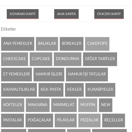
SONRAKI KAYIT
ANA SAYFA
ÖNCEKI KAYIT
Etiketler
ANA YEMEKLER
BALIKLAR
BÖREKLER
CAKEPOPS
CHEESCAKE
CUPCAKE
DONDURMA
DİĞER TARİFLER
ET YEMEKLERİ
HAMUR İŞLERİ
HAMUR İŞİ TATLILAR
KAHVALTILIKLAR
KEK-PASTA
KEKLER
KURABİYELER
KÖFTELER
MAKARNA
MARMELAT
MUFFİN
NEW
PASTALAR
POĞAÇALAR
PİLAVLAR
PİZZALAR
REÇELLER