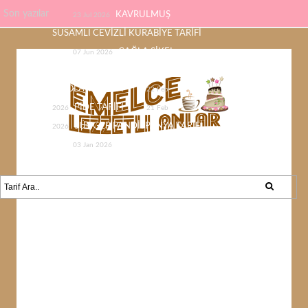
Son yazılar
KAVRULMUŞ
23 Jul 2026
SUSAMLI CEVİZLİ KURABİYE TARİFİ
ÇAĞLA ŞİKEL
07 Jun 2026
ÇİKOLATASI EV YAPIMI KOLAY
ÇİKOLATA TARİFİ
22 Feb
PİDE TARİFİ
2026
21 Feb
SÜNGER PANDİSPANYA TARİFİ
2026
KABAK YEMEĞİ /
03 Jan 2026
KABAK SEVMEYEN KALMAYACAK