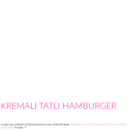
KREMALI TATLI HAMBURGER
Yemek Yazarı EMELCE LEZZETLİ ANLAR
üzerinde 12/04/2017 altında
HAMBURGER
HAMUR İŞİ
HAMUR İŞİ TATLILAR
HAMUR
İŞLERİ
NEW
|
Yorumlar : 0