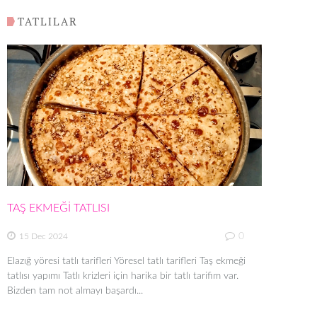
TATLILAR
TAŞ EKMEĞİ TATLISI
0
15 Dec 2024
Elazığ yöresi tatlı tarifleri Yöresel tatlı tarifleri Taş ekmeği
tatlısı yapımı Tatlı krizleri için harika bir tatlı tarifim var.
Bizden tam not almayı başardı...