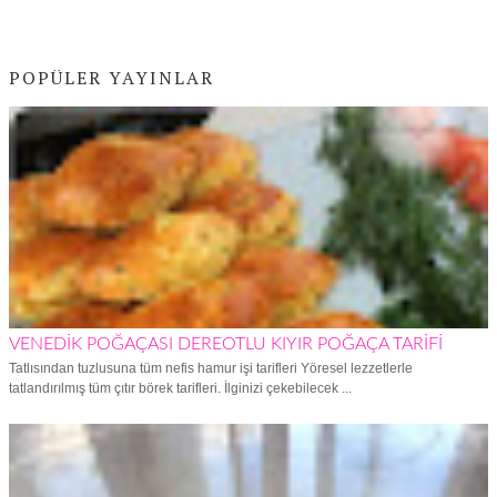
POPÜLER YAYINLAR
VENEDİK POĞAÇASI DEREOTLU KIYIR POĞAÇA TARİFİ
Tatlısından tuzlusuna tüm nefis hamur işi tarifleri Yöresel lezzetlerle
tatlandırılmış tüm çıtır börek tarifleri. İlginizi çekebilecek ...