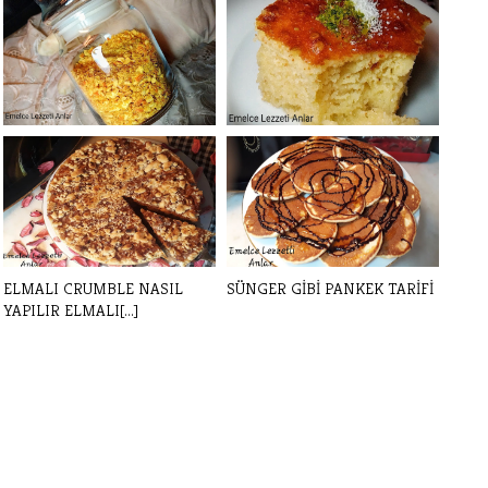
KEK PASTALAR İÇİN 2
REVANİ TARİFİ. YILLARDIR BU
MALZEME İLE ARO[...]
TARİFTE[...]
ELMALI CRUMBLE NASIL
SÜNGER GİBİ PANKEK TARİFİ
YAPILIR ELMALI[...]