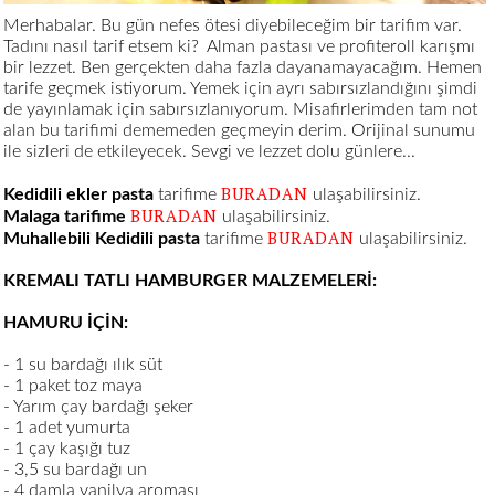
Merhabalar. Bu gün nefes ötesi diyebileceğim bir tarifim var.
Tadını nasıl tarif etsem ki? Alman pastası ve profiteroll karışmı
bir lezzet. Ben gerçekten daha fazla dayanamayacağım. Hemen
tarife geçmek istiyorum. Yemek için ayrı sabırsızlandığını şimdi
de yayınlamak için sabırsızlanıyorum. Misafirlerimden tam not
alan bu tarifimi dememeden geçmeyin derim. Orijinal sunumu
ile sizleri de etkileyecek. Sevgi ve lezzet dolu günlere...
BURADAN
Kedidili ekler pasta
tarifime
ulaşabilirsiniz.
BURADAN
Malaga tarifime
ulaşabilirsiniz.
BURADAN
Muhallebili Kedidili pasta
tarifime
ulaşabilirsiniz.
KREMALI TATLI HAMBURGER MALZEMELERİ:
HAMURU İÇİN:
- 1 su bardağı ılık süt
- 1 paket toz maya
- Yarım çay bardağı şeker
- 1 adet yumurta
- 1 çay kaşığı tuz
- 3,5 su bardağı un
- 4 damla vanilya aroması