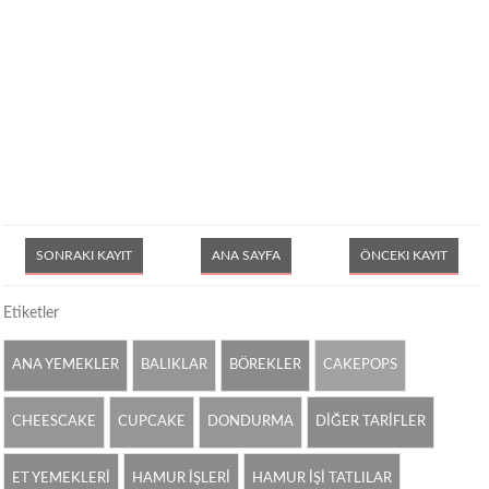
SONRAKI KAYIT
ANA SAYFA
ÖNCEKI KAYIT
Etiketler
ANA YEMEKLER
BALIKLAR
BÖREKLER
CAKEPOPS
CHEESCAKE
CUPCAKE
DONDURMA
DİĞER TARİFLER
ET YEMEKLERİ
HAMUR İŞLERİ
HAMUR İŞİ TATLILAR