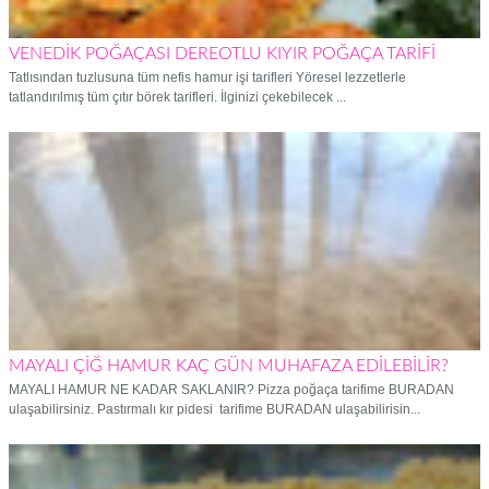
VENEDİK POĞAÇASI DEREOTLU KIYIR POĞAÇA TARİFİ
Tatlısından tuzlusuna tüm nefis hamur işi tarifleri Yöresel lezzetlerle
tatlandırılmış tüm çıtır börek tarifleri. İlginizi çekebilecek ...
MAYALI ÇİĞ HAMUR KAÇ GÜN MUHAFAZA EDİLEBİLİR?
MAYALI HAMUR NE KADAR SAKLANIR? Pizza poğaça tarifime BURADAN
ulaşabilirsiniz. Pastırmalı kır pidesi tarifime BURADAN ulaşabilirisin...