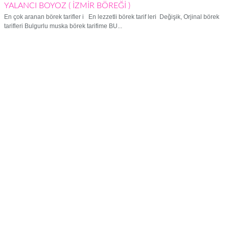
YALANCI BOYOZ ( İZMİR BÖREĞİ )
En çok aranan börek tarifler i En lezzetli börek tarif leri Değişik, Orjinal börek
tarifleri Bulgurlu muska börek tarifime BU...