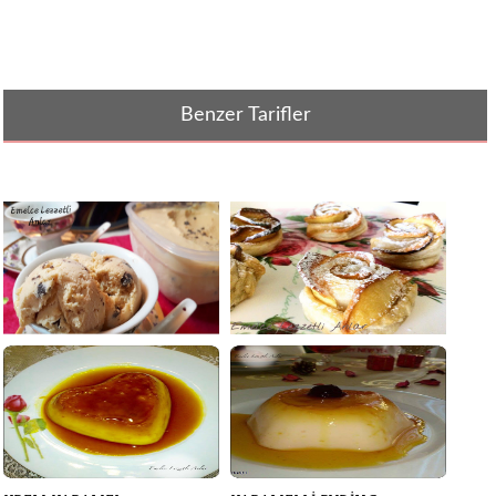
Benzer Tarifler
MARAŞ USULÜ DONDURMA
KARAMELiZE ELMALI GÜL
TARİFİ | BLEND[...]
TATLISI - MİL[...]