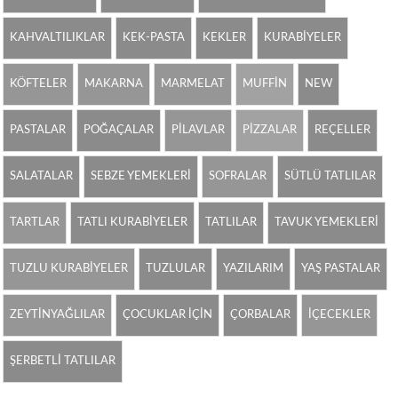
KAHVALTILIKLAR
KEK-PASTA
KEKLER
KURABİYELER
KÖFTELER
MAKARNA
MARMELAT
MUFFİN
NEW
PASTALAR
POĞAÇALAR
PİLAVLAR
PİZZALAR
REÇELLER
SALATALAR
SEBZE YEMEKLERİ
SOFRALAR
SÜTLÜ TATLILAR
TARTLAR
TATLI KURABİYELER
TATLILAR
TAVUK YEMEKLERİ
TUZLU KURABİYELER
TUZLULAR
YAZILARIM
YAŞ PASTALAR
ZEYTİNYAĞLILAR
ÇOCUKLAR İÇİN
ÇORBALAR
İÇECEKLER
ŞERBETLİ TATLILAR