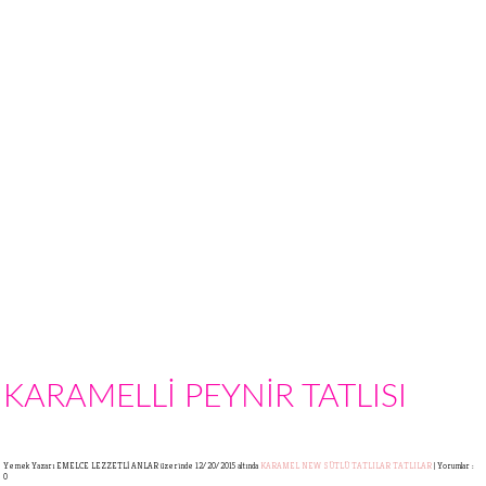
KARAMELLİ PEYNİR TATLISI
Yemek Yazarı EMELCE LEZZETLİ ANLAR
üzerinde 12/20/2015 altında
KARAMEL
NEW
SÜTLÜ TATLILAR
TATLILAR
|
Yorumlar :
0