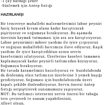
-1 çay bardağı şeker
-Süslemek için Antep fıstığı
HAZIRLANIŞI
Bir tencereye muhallebi malzemelerimizi labne peyniri
hariç koyarak kıvam alana kadar karıştırarak
pişiriyoruz ve soğumaya bırakıyoruz. Bu aşamada
üzerinin kaymak tutmaması için ara ara karıştırıyoruz.
Labne peynirimizi mikser yardımı ile iyice çırpıyoruz
ve soğuyan muhallebili harcımıza ilave ediyoruz. Kaşık
yardımı ile iyice karıştırdıktan sonra servis
kaselerimizi ıslatıyoruz. Üzerlerine kaseleri tamamen
kaplamayacak kadar peynirli tatlımızdan koyuyoruz.
Soğumaya bırakıyoruz.
Bir tavada karamelimizi hazırlıyoruz ve buzdolabında
da dinlenmiş olan tatlımızın üzerlerine 3 yemek kaşığı
gezdiriyoruz. Soğuması için buzdolabınızda üzeri
kapalı şekilde dinlendiriyoruz. Servis öncesi Antep
fıstığı serpiştirerek sunumumuzu yapıyoruz.
NOT: Bu tatlımızı isterseniz servis öncesi bir tabağa
ters çevirerek te sunum yapabilirsiniz.
Afiyet olsun.