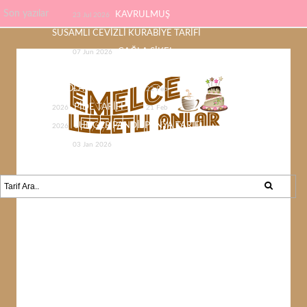
Son yazılar
KAVRULMUŞ
23 Jul 2026
SUSAMLI CEVİZLİ KURABİYE TARİFİ
ÇAĞLA ŞİKEL
07 Jun 2026
ÇİKOLATASI EV YAPIMI KOLAY
ÇİKOLATA TARİFİ
22 Feb
PİDE TARİFİ
2026
21 Feb
SÜNGER PANDİSPANYA TARİFİ
2026
KABAK YEMEĞİ /
03 Jan 2026
KABAK SEVMEYEN KALMAYACAK