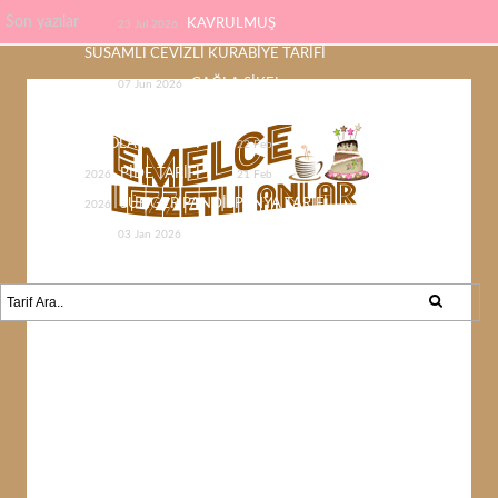
Son yazılar
KAVRULMUŞ
23 Jul 2026
SUSAMLI CEVİZLİ KURABİYE TARİFİ
ÇAĞLA ŞİKEL
07 Jun 2026
ÇİKOLATASI EV YAPIMI KOLAY
ÇİKOLATA TARİFİ
22 Feb
PİDE TARİFİ
2026
21 Feb
SÜNGER PANDİSPANYA TARİFİ
2026
KABAK YEMEĞİ /
03 Jan 2026
KABAK SEVMEYEN KALMAYACAK