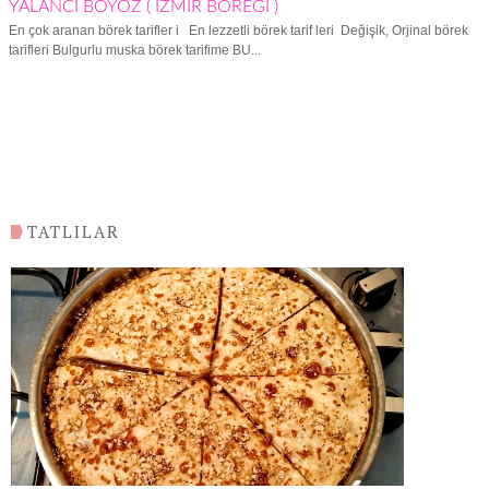
YALANCI BOYOZ ( İZMİR BÖREĞİ )
En çok aranan börek tarifler i En lezzetli börek tarif leri Değişik, Orjinal börek
tarifleri Bulgurlu muska börek tarifime BU...
TATLILAR