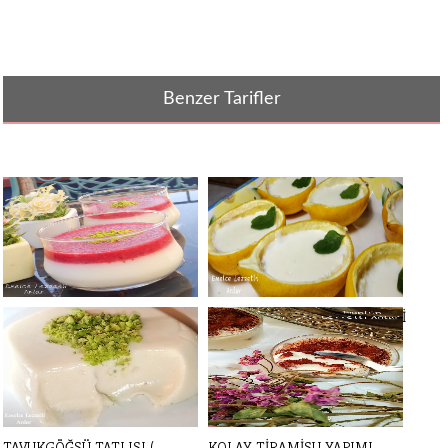
Benzer Tarifler
SOSLU MUHALLEBİ TARİFİ
LİMONLU FRESH TATLI TARİFİ
ÇİLEK SOSLU [...]
TAVUKGÖĞSÜ TATLISI (
KOLAY TİRAMİSU YAPIMI