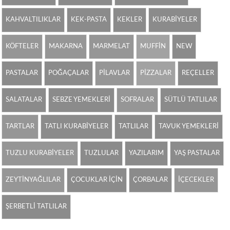
KAHVALTILIKLAR
KEK-PASTA
KEKLER
KURABİYELER
KÖFTELER
MAKARNA
MARMELAT
MUFFİN
NEW
PASTALAR
POĞAÇALAR
PİLAVLAR
PİZZALAR
REÇELLER
SALATALAR
SEBZE YEMEKLERİ
SOFRALAR
SÜTLÜ TATLILAR
TARTLAR
TATLI KURABİYELER
TATLILAR
TAVUK YEMEKLERİ
TUZLU KURABİYELER
TUZLULAR
YAZILARIM
YAŞ PASTALAR
ZEYTİNYAĞLILAR
ÇOCUKLAR İÇİN
ÇORBALAR
İÇECEKLER
ŞERBETLİ TATLILAR