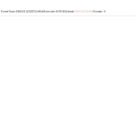
Yemek Yazarı EMELCE LEZZETLİ ANLAR
üzerinde 10/07/2022 altında
NEW
TATLILAR
|
Yorumlar : 0