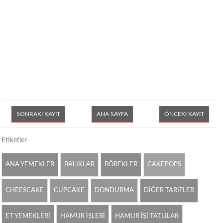
SONRAKI KAYIT
ANA SAYFA
ÖNCEKI KAYIT
Etiketler
ANA YEMEKLER
BALIKLAR
BÖREKLER
CAKEPOPS
CHEESCAKE
CUPCAKE
DONDURMA
DİĞER TARİFLER
ET YEMEKLERİ
HAMUR İŞLERİ
HAMUR İŞİ TATLILAR