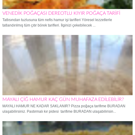
VENEDİK POĞAÇASI DEREOTLU KIYIR POĞAÇA TARİFİ
Tatlısından tuzlusuna tüm nefis hamur işi tarifleri Yöresel lezzetlerle
tatlandırılmış tüm çıtır börek tarifleri. İlginizi çekebilecek ...
MAYALI ÇİĞ HAMUR KAÇ GÜN MUHAFAZA EDİLEBİLİR?
MAYALI HAMUR NE KADAR SAKLANIR? Pizza poğaça tarifime BURADAN
ulaşabilirsiniz. Pastırmalı kır pidesi tarifime BURADAN ulaşabilirisin...