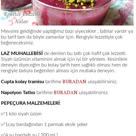
Mevsimi geldiğinde yaptığımız bazı yiyecekler , tatlılar vardır ya
bu tarif tam da böyle zamanlar için. Rengiyle lezzetiyle çok
beğeneceksiniz.
LAZ MUHALLEBİSİ
de denilen bu tatlı çok hafif çok lezzetli.
Siyah üzümün vitaminini almak için iyi bir yöntem. Kesinlikle
deneyin diyeceğim bu kolay tarifi hem sağlıklı olması hem de
rengiyle tadıyla beğenileri alması için mutlaka deneyin.
BURADAN
Cupta kolay tramisu
tarifime
ulaşabilirsiniz.
BURADAN
Napolyon Tatlısı
tarifime
ulaşabilirsiniz.
PEPEÇURA MALZEMELERİ
:
✅1 kilo siyah üzüm
✅1cay bardağından 1 parmak eksik şeker
✅4 su bardağı su ( 200 ml )