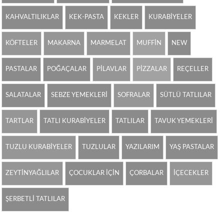
KAHVALTILIKLAR
KEK-PASTA
KEKLER
KURABİYELER
KÖFTELER
MAKARNA
MARMELAT
MUFFİN
NEW
PASTALAR
POĞAÇALAR
PİLAVLAR
PİZZALAR
REÇELLER
SALATALAR
SEBZE YEMEKLERİ
SOFRALAR
SÜTLÜ TATLILAR
TARTLAR
TATLI KURABİYELER
TATLILAR
TAVUK YEMEKLERİ
TUZLU KURABİYELER
TUZLULAR
YAZILARIM
YAŞ PASTALAR
ZEYTİNYAĞLILAR
ÇOCUKLAR İÇİN
ÇORBALAR
İÇECEKLER
ŞERBETLİ TATLILAR