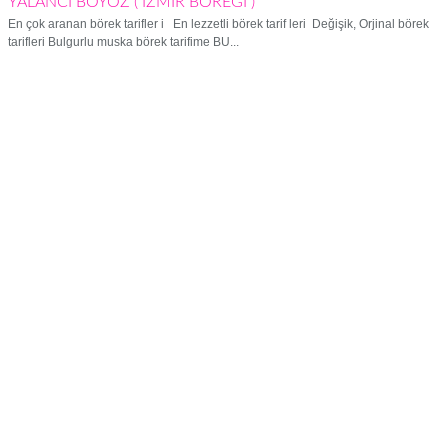
YALANCI BOYOZ ( İZMİR BÖREĞİ )
En çok aranan börek tarifler i En lezzetli börek tarif leri Değişik, Orjinal börek
tarifleri Bulgurlu muska börek tarifime BU...