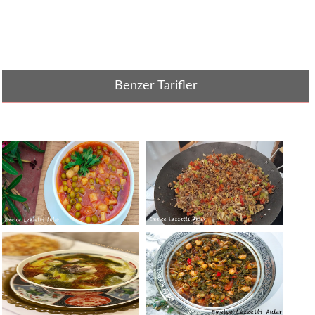
Benzer Tarifler
BEZELYE YEMEĞİ TARİFİ
CİĞER KAVURMASI TARİFİ /
PAF CİĞER [...]