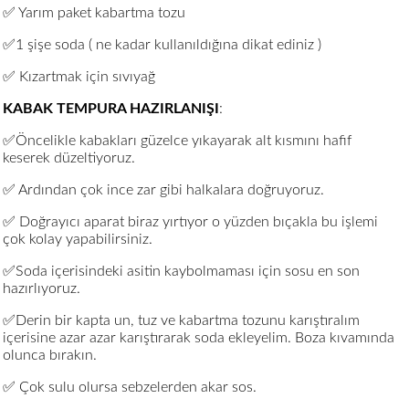
✅ Yarım paket kabartma tozu
✅1 şişe soda ( ne kadar kullanıldığına dikat ediniz )
✅ Kızartmak için sıvıyağ
KABAK TEMPURA HAZIRLANIŞI
:
✅Öncelikle kabakları güzelce yıkayarak alt kısmını hafif
keserek düzeltiyoruz.
✅ Ardından çok ince zar gibi halkalara doğruyoruz.
✅ Doğrayıcı aparat biraz yırtıyor o yüzden bıçakla bu işlemi
çok kolay yapabilirsiniz.
✅Soda içerisindeki asitin kaybolmaması için sosu en son
hazırlıyoruz.
✅Derin bir kapta un, tuz ve kabartma tozunu karıştıralım
içerisine azar azar karıştırarak soda ekleyelim. Boza kıvamında
olunca bırakın.
✅ Çok sulu olursa sebzelerden akar sos.