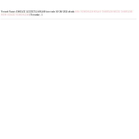
Yemek Yazarı EMELCE LEZZETLİ ANLAR
üzerinde 10/26/2021 altında
ANA YEMEKLER
KOLAY TARİFLER
MEZE TARİFLERİ
NEW
SEBZE YEMEKLERİ
|
Yorumlar : 1