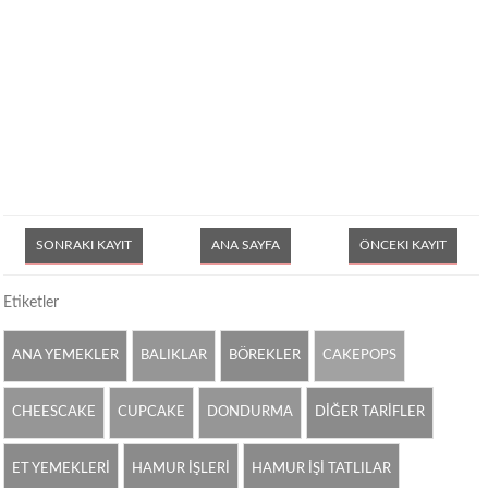
SONRAKI KAYIT
ANA SAYFA
ÖNCEKI KAYIT
Etiketler
ANA YEMEKLER
BALIKLAR
BÖREKLER
CAKEPOPS
CHEESCAKE
CUPCAKE
DONDURMA
DİĞER TARİFLER
ET YEMEKLERİ
HAMUR İŞLERİ
HAMUR İŞİ TATLILAR