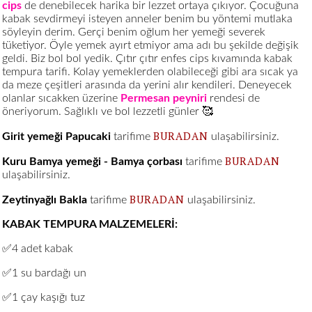
cips
de denebilecek harika bir lezzet ortaya çıkıyor. Çocuğuna
kabak sevdirmeyi isteyen anneler benim bu yöntemi mutlaka
söyleyin derim. Gerçi benim oğlum her yemeği severek
tüketiyor. Öyle yemek ayırt etmiyor ama adı bu şekilde değişik
geldi. Biz bol bol yedik. Çıtır çıtır enfes cips kıvamında kabak
tempura tarifi. Kolay yemeklerden olabileceği gibi ara sıcak ya
da meze çeşitleri arasında da yerini alır kendileri. Deneyecek
olanlar sıcakken üzerine
Permesan peyniri
rendesi de
öneriyorum. Sağlıklı ve bol lezzetli günler 🥰
BURADAN
Girit yemeği Papucaki
tarifime
ulaşabilirsiniz.
BURADAN
Kuru Bamya yemeği - Bamya çorbası
tarifime
ulaşabilirsiniz.
BURADAN
Zeytinyağlı Bakla
tarifime
ulaşabilirsiniz.
KABAK TEMPURA MALZEMELERİ:
✅4 adet kabak
✅1 su bardağı un
✅1 çay kaşığı tuz