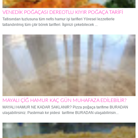
VENEDİK POĞAÇASI DEREOTLU KIYIR POĞAÇA TARİFİ
Tatlısından tuzlusuna tüm nefis hamur işi tarifleri Yöresel lezzetlerle
tatlandırılmış tüm çıtır börek tarifleri. İlginizi çekebilecek ...
MAYALI ÇİĞ HAMUR KAÇ GÜN MUHAFAZA EDİLEBİLİR?
MAYALI HAMUR NE KADAR SAKLANIR? Pizza poğaça tarifime BURADAN
ulaşabilirsiniz. Pastırmalı kır pidesi tarifime BURADAN ulaşabilirisin...