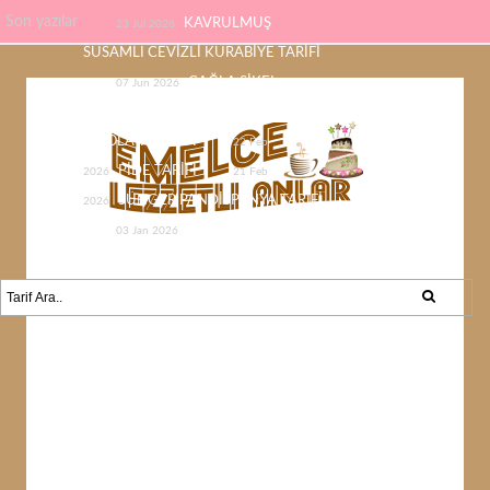
Son yazılar
KAVRULMUŞ
23 Jul 2026
SUSAMLI CEVİZLİ KURABİYE TARİFİ
ÇAĞLA ŞİKEL
07 Jun 2026
ÇİKOLATASI EV YAPIMI KOLAY
ÇİKOLATA TARİFİ
22 Feb
PİDE TARİFİ
2026
21 Feb
SÜNGER PANDİSPANYA TARİFİ
2026
KABAK YEMEĞİ /
03 Jan 2026
KABAK SEVMEYEN KALMAYACAK