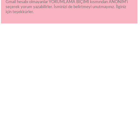
Gmail hesabı olmayanlar YORUMLAMA BİÇİMİ kısmından ANONİM'i
seçerek yorum yazabilirler. İsminizi de belirtmeyi unutmayınız. İlginiz
için teşekkürler.