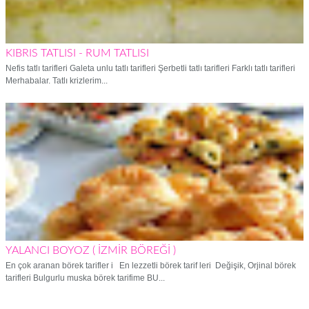
KIBRIS TATLISI - RUM TATLISI
Nefis tatlı tarifleri Galeta unlu tatlı tarifleri Şerbetli tatlı tarifleri Farklı tatlı tarifleri
Merhabalar. Tatlı krizlerim...
YALANCI BOYOZ ( İZMİR BÖREĞİ )
En çok aranan börek tarifler i En lezzetli börek tarif leri Değişik, Orjinal börek
tarifleri Bulgurlu muska börek tarifime BU...