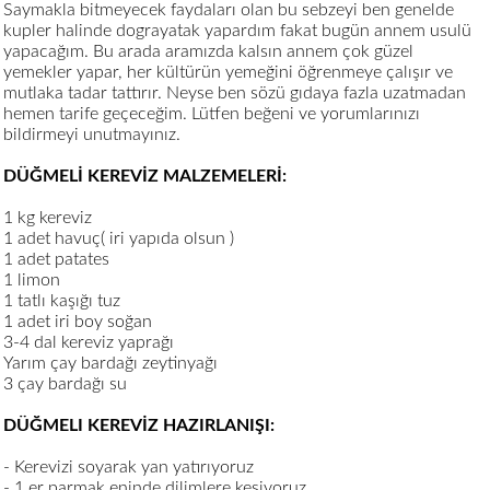
Saymakla bitmeyecek faydaları olan bu sebzeyi ben genelde
kupler halinde dograyatak yapardım fakat bugün annem usulü
yapacağım. Bu arada aramızda kalsın annem çok güzel
yemekler yapar, her kültürün yemeğini öğrenmeye çalışır ve
mutlaka tadar tattırır. Neyse ben sözü gıdaya fazla uzatmadan
hemen tarife geçeceğim. Lütfen beğeni ve yorumlarınızı
bildirmeyi unutmayınız.
DÜĞMELİ KEREVİZ MALZEMELERİ:
1 kg kereviz
1 adet havuç( iri yapıda olsun )
1 adet patates
1 limon
1 tatlı kaşığı tuz
1 adet iri boy soğan
3-4 dal kereviz yaprağı
Yarım çay bardağı zeytinyağı
3 çay bardağı su
DÜĞMELI KEREVİZ HAZIRLANIŞI:
- Kerevizi soyarak yan yatırıyoruz
- 1 er parmak eninde dilimlere kesiyoruz.