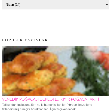
POPÜLER YAYINLAR
VENEDİK POĞAÇASI DEREOTLU KIYIR POĞAÇA TARİFİ
Tatlısından tuzlusuna tüm nefis hamur işi tarifleri Yöresel lezzetlerle
tatlandırılmış tüm çıtır börek tarifleri. İlginizi çekebilecek ...