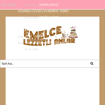
Son yazılar
KAVRULMUŞ
23 Jul 2026
SUSAMLI CEVİZLİ KURABİYE TARİFİ
ÇAĞLA ŞİKEL
07 Jun 2026
ÇİKOLATASI EV YAPIMI KOLAY
ÇİKOLATA TARİFİ
22 Feb
PİDE TARİFİ
2026
21 Feb
SÜNGER PANDİSPANYA TARİFİ
2026
KABAK YEMEĞİ /
03 Jan 2026
KABAK SEVMEYEN KALMAYACAK