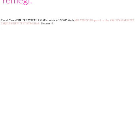
Yemeği.
Yemek Yazarı EMELCE LEZZETLİ ANLAR
üzerinde 4/16/2020 altında
ANA YEMEKLER
aparatif tarifler
ARA SICAKLAR
MEZE
TARİFLERİ
NEW
ZEYTİNYAĞLILAR
|
Yorumlar : 1