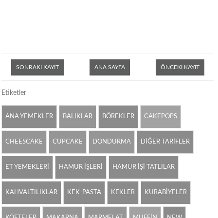
SONRAKI KAYIT
ANA SAYFA
ÖNCEKI KAYIT
Etiketler
ANA YEMEKLER
BALIKLAR
BÖREKLER
CAKEPOPS
CHEESCAKE
CUPCAKE
DONDURMA
DİĞER TARİFLER
ET YEMEKLERİ
HAMUR İŞLERİ
HAMUR İŞİ TATLILAR
KAHVALTILIKLAR
KEK-PASTA
KEKLER
KURABİYELER
KÖFTELER
MAKARNA
MARMELAT
MUFFİN
NEW