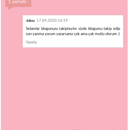
1 yorum :
Adsız
17.04.2020 16:19
Selamlar blogunuzu takipteyim sizde blogumu takip edip
son yazıma yorum yazarsanız çok ama çok mutlu olurum :)
Yanıtla