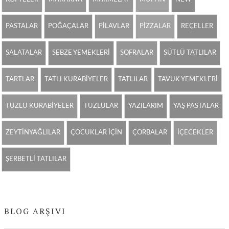
PASTALAR
POĞAÇALAR
PİLAVLAR
PİZZALAR
REÇELLER
SALATALAR
SEBZE YEMEKLERİ
SOFRALAR
SÜTLÜ TATLILAR
TARTLAR
TATLI KURABİYELER
TATLILAR
TAVUK YEMEKLERİ
TUZLU KURABİYELER
TUZLULAR
YAZILARIM
YAŞ PASTALAR
ZEYTİNYAĞLILAR
ÇOCUKLAR İÇİN
ÇORBALAR
İÇECEKLER
ŞERBETLİ TATLILAR
BLOG ARŞIVI