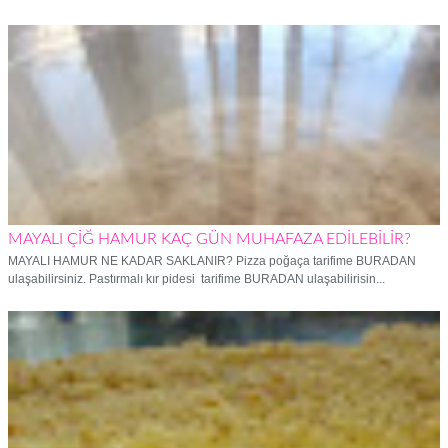
MAYALI ÇİĞ HAMUR KAÇ GÜN MUHAFAZA EDİLEBİLİR?
MAYALI HAMUR NE KADAR SAKLANIR? Pizza poğaça tarifime BURADAN
ulaşabilirsiniz. Pastırmalı kır pidesi tarifime BURADAN ulaşabilirisin...