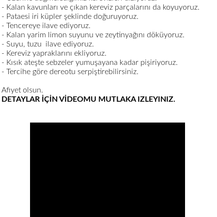
- Kalan kavunları ve çıkan kereviz parçalarını da koyuyoruz.
- Pataesi iri küpler şeklinde doğuruyoruz.
- Tencereye ilave ediyoruz.
- Kalan yarim limon suyunu ve zeytinyağını döküyoruz.
- Suyu, tuzu ilave ediyoruz.
- Kereviz yapraklarını ekliyoruz.
- Kısık ateşte sebzeler yumuşayana kadar pişiriyoruz.
- Tercihe göre dereotu serpiştirebilirsiniz.
Afiyet olsun.
DETAYLAR İÇİN VİDEOMU MUTLAKA IZLEYINIZ.