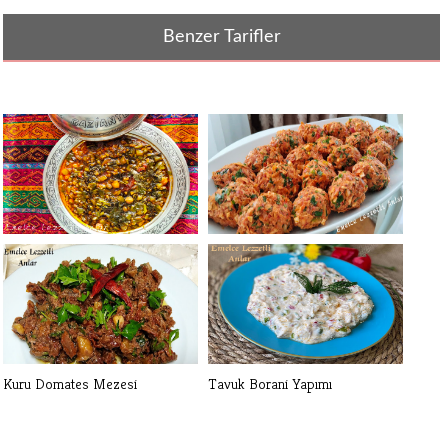
Benzer Tarifler
GAZİANTEP USULÜ PİRPİRİM
OMAÇ TARİFİ BEŞ
AŞI YEMEĞİ[...]
ÇAYLARINIZIN YILDIZ[...]
Kuru Domates Mezesi
Tavuk Borani Yapımı