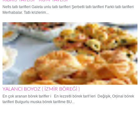
Nefis tatlı tarifleri Galeta unlu tatlı tarifleri Şerbetli tatlı tarifleri Farklı tatlı tarifleri
Merhabalar. Tatlı krizlerim...
YALANCI BOYOZ ( İZMİR BÖREĞİ )
En çok aranan börek tarifler i En lezzetli börek tarif leri Değişik, Orjinal börek
tarifleri Bulgurlu muska börek tarifime BU...