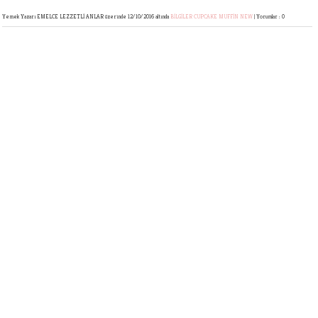
Yemek Yazarı EMELCE LEZZETLİ ANLAR
üzerinde 12/10/2016 altında
BİLGİLER
CUPCAKE
MUFFİN
NEW
|
Yorumlar : 0