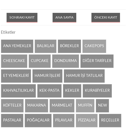
SONRAKI KAYIT
ANA SAYFA
ÖNCEKI KAYIT
Etiketler
ANA YEMEKLER
BALIKLAR
BÖREKLER
CAKEPOPS
CHEESCAKE
CUPCAKE
DONDURMA
DİĞER TARİFLER
ET YEMEKLERİ
HAMUR İŞLERİ
HAMUR İŞİ TATLILAR
KAHVALTILIKLAR
KEK-PASTA
KEKLER
KURABİYELER
KÖFTELER
MAKARNA
MARMELAT
MUFFİN
NEW
PASTALAR
POĞAÇALAR
PİLAVLAR
PİZZALAR
REÇELLER