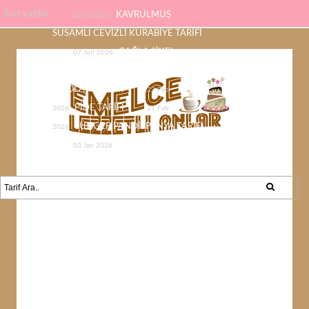
Son yazılar
KAVRULMUŞ
23 Jul 2026
SUSAMLI CEVİZLİ KURABİYE TARİFİ
ÇAĞLA ŞİKEL
07 Jun 2026
ÇİKOLATASI EV YAPIMI KOLAY
ÇİKOLATA TARİFİ
22 Feb
PİDE TARİFİ
2026
21 Feb
SÜNGER PANDİSPANYA TARİFİ
2026
KABAK YEMEĞİ /
03 Jan 2026
KABAK SEVMEYEN KALMAYACAK