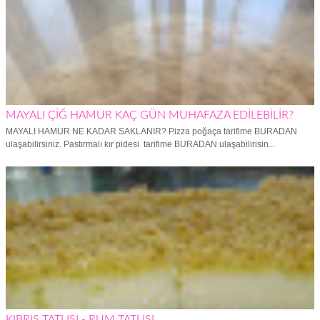
MAYALI ÇİĞ HAMUR KAÇ GÜN MUHAFAZA EDİLEBİLİR?
MAYALI HAMUR NE KADAR SAKLANIR? Pizza poğaça tarifime BURADAN
ulaşabilirsiniz. Pastırmalı kır pidesi tarifime BURADAN ulaşabilirisin...
KIBRIS TATLISI - RUM TATLISI