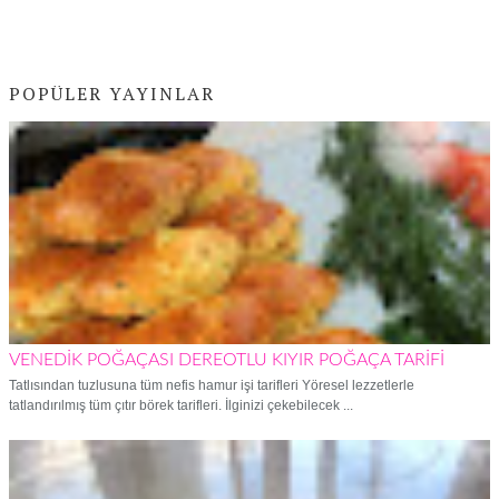
POPÜLER YAYINLAR
VENEDİK POĞAÇASI DEREOTLU KIYIR POĞAÇA TARİFİ
Tatlısından tuzlusuna tüm nefis hamur işi tarifleri Yöresel lezzetlerle
tatlandırılmış tüm çıtır börek tarifleri. İlginizi çekebilecek ...