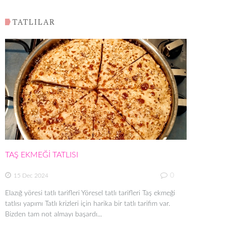
TATLILAR
TAŞ EKMEĞİ TATLISI
0
15 Dec 2024
Elazığ yöresi tatlı tarifleri Yöresel tatlı tarifleri Taş ekmeği
tatlısı yapımı Tatlı krizleri için harika bir tatlı tarifim var.
Bizden tam not almayı başardı...