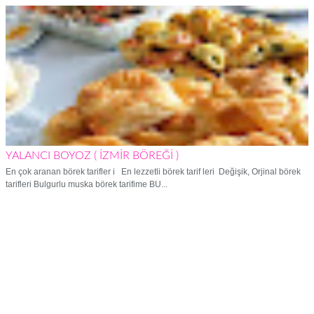
YALANCI BOYOZ ( İZMİR BÖREĞİ )
En çok aranan börek tarifler i En lezzetli börek tarif leri Değişik, Orjinal börek
tarifleri Bulgurlu muska börek tarifime BU...