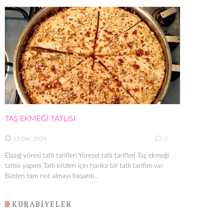
TAŞ EKMEĞİ TATLISI
0
15 Dec 2024
Elazığ yöresi tatlı tarifleri Yöresel tatlı tarifleri Taş ekmeği
tatlısı yapımı Tatlı krizleri için harika bir tatlı tarifim var.
Bizden tam not almayı başardı...
KURABİYELER