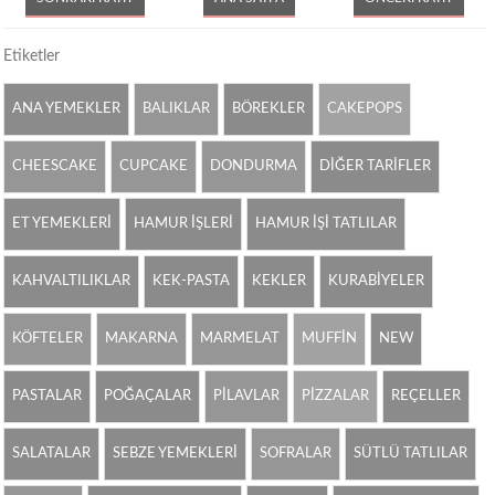
Etiketler
ANA YEMEKLER
BALIKLAR
BÖREKLER
CAKEPOPS
CHEESCAKE
CUPCAKE
DONDURMA
DİĞER TARİFLER
ET YEMEKLERİ
HAMUR İŞLERİ
HAMUR İŞİ TATLILAR
KAHVALTILIKLAR
KEK-PASTA
KEKLER
KURABİYELER
KÖFTELER
MAKARNA
MARMELAT
MUFFİN
NEW
PASTALAR
POĞAÇALAR
PİLAVLAR
PİZZALAR
REÇELLER
SALATALAR
SEBZE YEMEKLERİ
SOFRALAR
SÜTLÜ TATLILAR