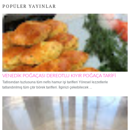
POPÜLER YAYINLAR
VENEDİK POĞAÇASI DEREOTLU KIYIR POĞAÇA TARİFİ
Tatlısından tuzlusuna tüm nefis hamur işi tarifleri Yöresel lezzetlerle
tatlandırılmış tüm çıtır börek tarifleri. İlginizi çekebilecek ...