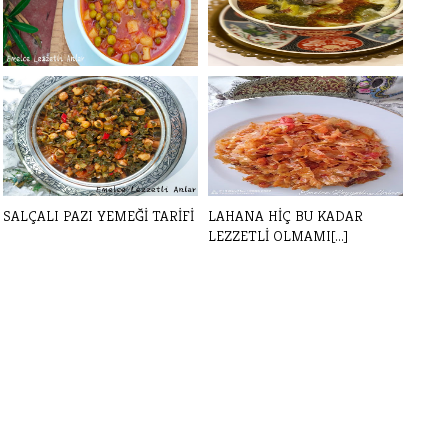
BEZELYE YEMEĞİ TARİFİ
ŞİVEYDİZ TARİFİ GAZİANTEP
YÖRESEL Y[...]
SALÇALI PAZI YEMEĞİ TARİFİ
LAHANA HİÇ BU KADAR
LEZZETLİ OLMAMI[...]