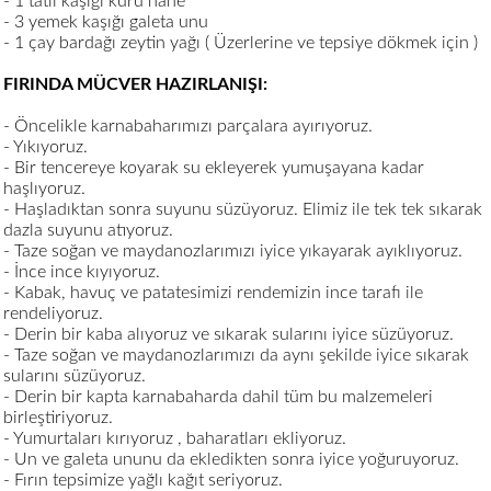
- 1 tatlı kaşığı kuru nane
- 3 yemek kaşığı galeta unu
- 1 çay bardağı zeytin yağı ( Üzerlerine ve tepsiye dökmek için )
FIRINDA MÜCVER HAZIRLANIŞI:
- Öncelikle karnabaharımızı parçalara ayırıyoruz.
- Yıkıyoruz.
- Bir tencereye koyarak su ekleyerek yumuşayana kadar
haşlıyoruz.
- Haşladıktan sonra suyunu süzüyoruz. Elimiz ile tek tek sıkarak
dazla suyunu atıyoruz.
- Taze soğan ve maydanozlarımızı iyice yıkayarak ayıklıyoruz.
- İnce ince kıyıyoruz.
- Kabak, havuç ve patatesimizi rendemizin ince tarafı ile
rendeliyoruz.
- Derin bir kaba alıyoruz ve sıkarak sularını iyice süzüyoruz.
- Taze soğan ve maydanozlarımızı da aynı şekilde iyice sıkarak
sularını süzüyoruz.
- Derin bir kapta karnabaharda dahil tüm bu malzemeleri
birleştiriyoruz.
- Yumurtaları kırıyoruz , baharatları ekliyoruz.
- Un ve galeta ununu da ekledikten sonra iyice yoğuruyoruz.
- Fırın tepsimize yağlı kağıt seriyoruz.