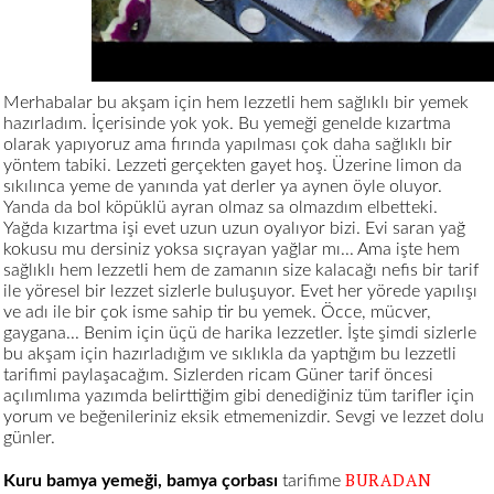
Merhabalar bu akşam için hem lezzetli hem sağlıklı bir yemek
hazırladım. İçerisinde yok yok. Bu yemeği genelde kızartma
olarak yapıyoruz ama fırında yapılması çok daha sağlıklı bir
yöntem tabiki. Lezzeti gerçekten gayet hoş. Üzerine limon da
sıkılınca yeme de yanında yat derler ya aynen öyle oluyor.
Yanda da bol köpüklü ayran olmaz sa olmazdım elbetteki.
Yağda kızartma işi evet uzun uzun oyalıyor bizi. Evi saran yağ
kokusu mu dersiniz yoksa sıçrayan yağlar mı... Ama işte hem
sağlıklı hem lezzetli hem de zamanın size kalacağı nefis bir tarif
ile yöresel bir lezzet sizlerle buluşuyor. Evet her yörede yapılışı
ve adı ile bir çok isme sahip tir bu yemek. Öcce, mücver,
gaygana... Benim için üçü de harika lezzetler. İşte şimdi sizlerle
bu akşam için hazırladığım ve sıklıkla da yaptığım bu lezzetli
tarifimi paylaşacağım. Sizlerden ricam Güner tarif öncesi
açılımlıma yazımda belirttiğim gibi denediğiniz tüm tarifler için
yorum ve beğenileriniz eksik etmemenizdir. Sevgi ve lezzet dolu
günler.
BURADAN
Kuru bamya yemeği, bamya çorbası
tarifime