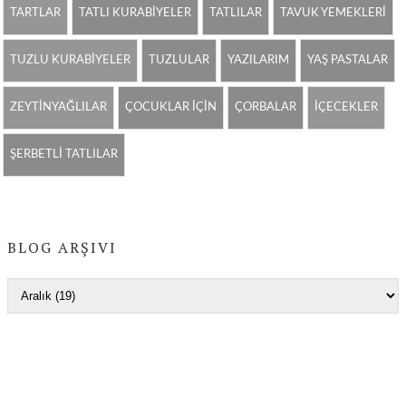
TARTLAR
TATLI KURABİYELER
TATLILAR
TAVUK YEMEKLERİ
TUZLU KURABİYELER
TUZLULAR
YAZILARIM
YAŞ PASTALAR
ZEYTİNYAĞLILAR
ÇOCUKLAR İÇİN
ÇORBALAR
İÇECEKLER
ŞERBETLİ TATLILAR
BLOG ARŞIVI