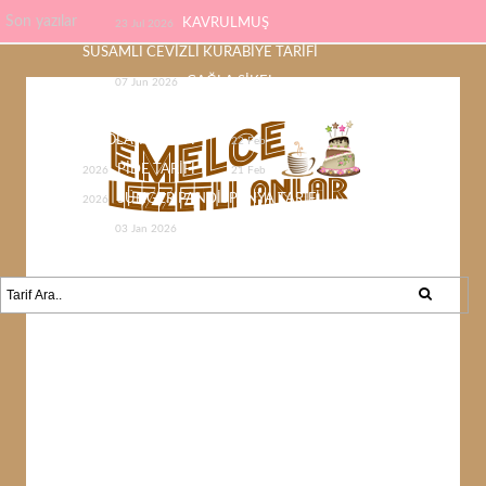
Son yazılar
KAVRULMUŞ
23 Jul 2026
SUSAMLI CEVİZLİ KURABİYE TARİFİ
ÇAĞLA ŞİKEL
07 Jun 2026
ÇİKOLATASI EV YAPIMI KOLAY
ÇİKOLATA TARİFİ
22 Feb
PİDE TARİFİ
2026
21 Feb
SÜNGER PANDİSPANYA TARİFİ
2026
KABAK YEMEĞİ /
03 Jan 2026
KABAK SEVMEYEN KALMAYACAK