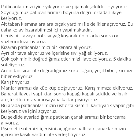
Patlıcanlarımızı iyice yıkıyoruz ve pijamalı şekilde soyuyoruz.
Soyduğumuz patlıcanlarımızı boyuna doğru ortadan ikiye
kesiyoruz.
Alt taban kısmına ara ara bıçak yardımı ile delikler açıyoruz. Bu
daha kolay kızarabilmesi için yapılmaktadır.
Geniş bir tavaya bol sıvı yağ koyarak önce arka sonra ön
yüzlerini kızartıyoruz.
Kızaran patlıcanlarımızı bir kenara alıyoruz.
Ayrı bir tava alıyoruz ve içerisine sıvı yağ ekliyoruz.
Çok çok minik doğradığımız etlerimizi ilave ediyoruz. 5 dakika
soteliyoruz.
Ardından sırası ile doğradığımız kuru soğan, yeşil biber, kırmızı
biber ekliyoruz.
Karıştırıyoruz.
Mantarlarımızı da küp küp doğruyoruz. Karışımımıza ekliyoruz.
Baharat ilavesi yaptıktan sonra kapağı kapalı şekilde ve kısık
ateşte etlerimiz yumuşayana kadar pişiriyoruz.
Bu arada patlıcanlarımızın üst orta kısmını karnıyarık yapar gibi
kesiyoruz ve içini açıyoruz.
Bu şekilde ayarladığımız patlıcan çanaklarımızı bir borcama
alıyoruz.
Pişen etli sotemizi içerisini açtığımız patlıcan çanaklarımızın
içerisine kaşık yardımı ile yerleştiriyoruz.