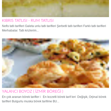
KIBRIS TATLISI - RUM TATLISI
Nefis tatlı tarifleri Galeta unlu tatlı tarifleri Şerbetli tatlı tarifleri Farklı tatlı tarifleri
Merhabalar. Tatlı krizlerim...
YALANCI BOYOZ ( İZMİR BÖREĞİ )
En çok aranan börek tarifler i En lezzetli börek tarif leri Değişik, Orjinal börek
tarifleri Bulgurlu muska börek tarifime BU...