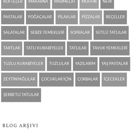
KÖFTELER
MAKARNA
MARMELAT
MUFFİN
NEW
PASTALAR
POĞAÇALAR
PİLAVLAR
PİZZALAR
REÇELLER
SALATALAR
SEBZE YEMEKLERİ
SOFRALAR
SÜTLÜ TATLILAR
TARTLAR
TATLI KURABİYELER
TATLILAR
TAVUK YEMEKLERİ
TUZLU KURABİYELER
TUZLULAR
YAZILARIM
YAŞ PASTALAR
ZEYTİNYAĞLILAR
ÇOCUKLAR İÇİN
ÇORBALAR
İÇECEKLER
ŞERBETLİ TATLILAR
BLOG ARŞIVI