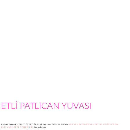
ETLİ PATLICAN YUVASI
Yemek Yazarı EMELCE LEZZETLİ ANLAR
üzerinde 7/13/2016 altında
ANA YEMEKLER
ET YEMEKLERİ
MANTAR
NEW
PATLICAN
SEBZE YEMEKLERİ
|
Yorumlar : 0