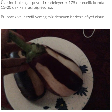
Üzerine bol kaşar peyniri rendeleyerek 175 derecelik fırında
15-20 dakika arası pişiriyoruz.
Bu pratik ve lezzetli yemeğimiz deneyen herkeze afiyet olsun.