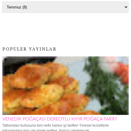
POPÜLER YAYINLAR
VENEDİK POĞAÇASI DEREOTLU KIYIR POĞAÇA TARİFİ
Tatlısından tuzlusuna tüm nefis hamur işi tarifleri Yöresel lezzetlerle
tatlandırılmış tüm çıtır börek tarifleri. İlginizi çekebilecek ...