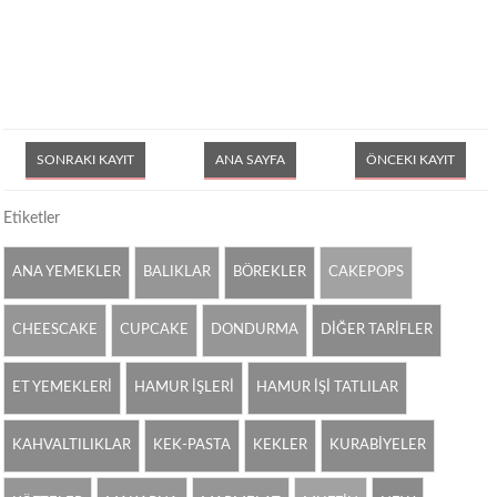
SONRAKI KAYIT
ANA SAYFA
ÖNCEKI KAYIT
Etiketler
ANA YEMEKLER
BALIKLAR
BÖREKLER
CAKEPOPS
CHEESCAKE
CUPCAKE
DONDURMA
DİĞER TARİFLER
ET YEMEKLERİ
HAMUR İŞLERİ
HAMUR İŞİ TATLILAR
KAHVALTILIKLAR
KEK-PASTA
KEKLER
KURABİYELER