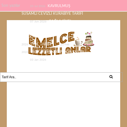
Son yazılar
KAVRULMUŞ
23 Jul 2026
SUSAMLI CEVİZLİ KURABİYE TARİFİ
ÇAĞLA ŞİKEL
07 Jun 2026
ÇİKOLATASI EV YAPIMI KOLAY
ÇİKOLATA TARİFİ
22 Feb
PİDE TARİFİ
2026
21 Feb
SÜNGER PANDİSPANYA TARİFİ
2026
KABAK YEMEĞİ /
03 Jan 2026
KABAK SEVMEYEN KALMAYACAK