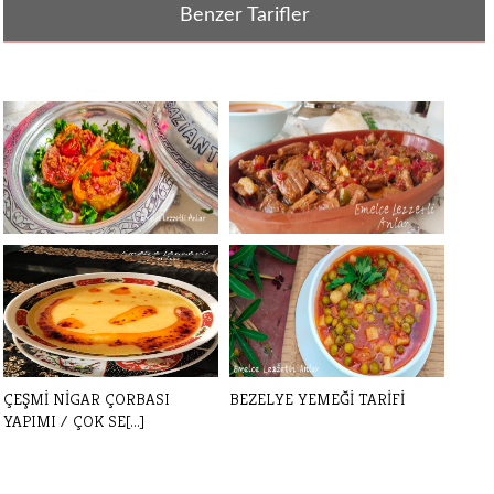
Benzer Tarifler
KABAK YEMEĞİ / KABAK
ET SOTE TARİFİ
SEVMEYEN KALMA[...]
ÇEŞMİ NİGAR ÇORBASI
BEZELYE YEMEĞİ TARİFİ
YAPIMI / ÇOK SE[...]