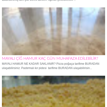
MAYALI ÇİĞ HAMUR KAÇ GÜN MUHAFAZA EDİLEBİLİR?
MAYALI HAMUR NE KADAR SAKLANIR? Pizza poğaça tarifime BURADAN
ulaşabilirsiniz. Pastırmalı kır pidesi tarifime BURADAN ulaşabilirisin...