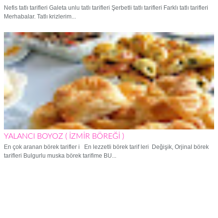
Nefis tatlı tarifleri Galeta unlu tatlı tarifleri Şerbetli tatlı tarifleri Farklı tatlı tarifleri
Merhabalar. Tatlı krizlerim...
YALANCI BOYOZ ( İZMİR BÖREĞİ )
En çok aranan börek tarifler i En lezzetli börek tarif leri Değişik, Orjinal börek
tarifleri Bulgurlu muska börek tarifime BU...