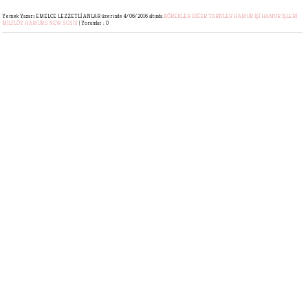
Yemek Yazarı EMELCE LEZZETLİ ANLAR
üzerinde 4/06/2016 altında
BÖREKLER
DİĞER TARİFLER
HAMUR İŞİ
HAMUR İŞLERİ
MİLFLÖY HAMURU
NEW
SOSİS
|
Yorumlar : 0