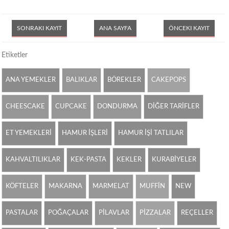
SONRAKI KAYIT
ANA SAYFA
ÖNCEKI KAYIT
Etiketler
ANA YEMEKLER
BALIKLAR
BÖREKLER
CAKEPOPS
CHEESCAKE
CUPCAKE
DONDURMA
DİĞER TARİFLER
ET YEMEKLERİ
HAMUR İŞLERİ
HAMUR İŞİ TATLILAR
KAHVALTILIKLAR
KEK-PASTA
KEKLER
KURABİYELER
KÖFTELER
MAKARNA
MARMELAT
MUFFİN
NEW
PASTALAR
POĞAÇALAR
PİLAVLAR
PİZZALAR
REÇELLER