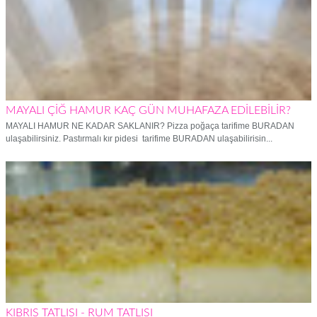
MAYALI ÇİĞ HAMUR KAÇ GÜN MUHAFAZA EDİLEBİLİR?
MAYALI HAMUR NE KADAR SAKLANIR? Pizza poğaça tarifime BURADAN
ulaşabilirsiniz. Pastırmalı kır pidesi tarifime BURADAN ulaşabilirisin...
KIBRIS TATLISI - RUM TATLISI