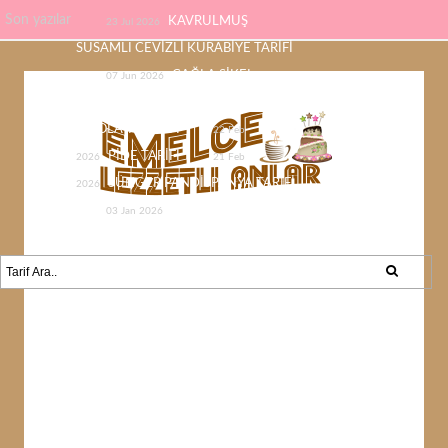
Son yazılar
KAVRULMUŞ
23 Jul 2026
SUSAMLI CEVİZLİ KURABİYE TARİFİ
ÇAĞLA ŞİKEL
07 Jun 2026
ÇİKOLATASI EV YAPIMI KOLAY
ÇİKOLATA TARİFİ
22 Feb
PİDE TARİFİ
2026
21 Feb
SÜNGER PANDİSPANYA TARİFİ
2026
KABAK YEMEĞİ /
03 Jan 2026
KABAK SEVMEYEN KALMAYACAK