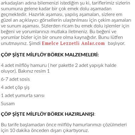
arkadaşları adına bilemenizi istediğim şu ki, tariflerimiz sizlerin
sunumuna gelene kadar bir çok emek dolu aşamadan
geçmektedir. Hazırlık aşaması, yapılış aşamaları, sizlere em
güzel an açıklayıcı görsellerin ulaştırılması için çekim aşamaları
ve sunum aşaması. Sizlerden ricam bu emek dolu işlemler için
beğeni ve yorumlarınızı mutlaka iletmeniz. Bu beğeni ve
yorumlar bizler için bir onure olma kaynağıdır. Bunu lütfen
Emelce Lezzetli Anlar.com
unutmayınız. Şimdi
başlıyor.
ÇÖP ŞİŞTE MİLFLÖY BÖREK MALZEMELERİ:
4 adet milflöy hamuru ( her pakette 2 adet yapışık halde
oluyor). Bakınız resim 1
6-7 adet sosis
4 adet çöp şiş
1 adet yumurta sarısı
Susam
ÇÖP ŞİŞTE MİLFLÖY BÖREK HAZIRLANIŞI
:
Bu tarife başlamadan önce milflöy hamurlarımızı çözülmeleri
için 10 dakika önceden dışarı çıkartıyoruz.