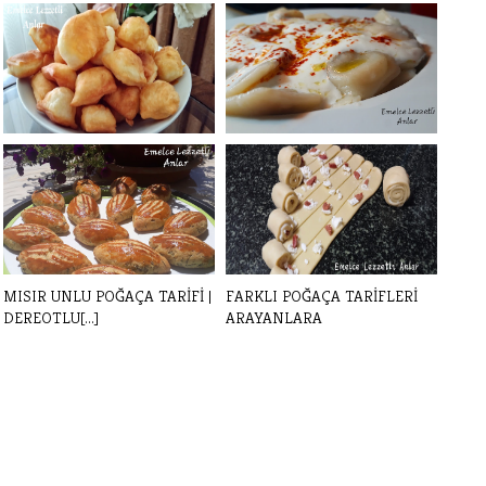
SODALI PİŞİ TARİFİ - YAĞ
Mantı hamuru nasıl hazırlanır?
ÇEKMEYEN P[...]
Yumu[...]
MISIR UNLU POĞAÇA TARİFİ |
FARKLI POĞAÇA TARİFLERİ
DEREOTLU[...]
ARAYANLARA