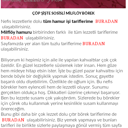
ÇÖP ŞİŞTE SOSİSLİ MİLFLÖY BÖREK
BURADAN
Nefis lezzetlerle dolu
tüm hamur işi tariflerime
ulaşabilirisiniz.
Milflöy hamuru
birbirinden farklı
ile tüm lezzetli tariflerime
BURADAN
ulaşabilirisiniz.
BURADAN
Sayfamızda yer alan tüm tuzlu tariflerime
ulaşabilirsiniz.
Biliyorum ki hepimiz için aile ile yapılan kahvaltılar çok çok
özeldir. En güzel lezzetlerle süslemek ister insan. Hem göze
hem mideye hitap etsin ister. İşte bu güzel pazar kahvaltısı için
bende böyle bir değişiklik yapmak istedim. Sonuç gayette
başarılı oldu diyebilirim. Özellikle de oğlum için. Bu nefis
börekler hem eylenceli hem de lezzetli oluyor. Sunumu
gerçekten oldukça hoş. Dikkatleri üzerine çekmeyi başarıyor.
Ben bu lezzete susamı çok yakıştırdım. Sizlerede bu börekler
için çörek otu kullanmak yerine kesinlikle susam kullanmayı
önereceğim.
Bunu gibi daha bir çok lezzet dolu çıtır börek tariflerime de
BURADAN
ulaşabilirisiniz. Biz yemek yapmaya ve bunları
tarifleri ile birlikte sizlerle paylaşmaya gönül vermiş tüm sayfa