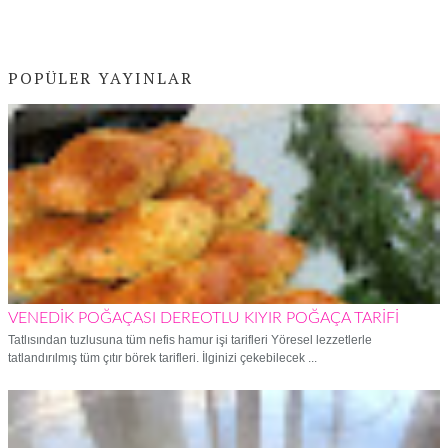
POPÜLER YAYINLAR
VENEDİK POĞAÇASI DEREOTLU KIYIR POĞAÇA TARİFİ
Tatlısından tuzlusuna tüm nefis hamur işi tarifleri Yöresel lezzetlerle
tatlandırılmış tüm çıtır börek tarifleri. İlginizi çekebilecek ...