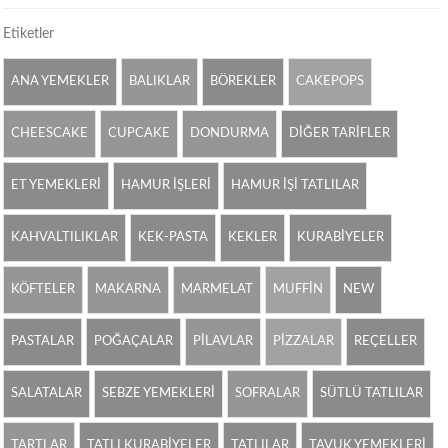
Etiketler
ANA YEMEKLER
BALIKLAR
BÖREKLER
CAKEPOPS
CHEESCAKE
CUPCAKE
DONDURMA
DİĞER TARİFLER
ET YEMEKLERİ
HAMUR İŞLERİ
HAMUR İŞİ TATLILAR
KAHVALTILIKLAR
KEK-PASTA
KEKLER
KURABİYELER
KÖFTELER
MAKARNA
MARMELAT
MUFFİN
NEW
PASTALAR
POĞAÇALAR
PİLAVLAR
PİZZALAR
REÇELLER
SALATALAR
SEBZE YEMEKLERİ
SOFRALAR
SÜTLÜ TATLILAR
TARTLAR
TATLI KURABİYELER
TATLILAR
TAVUK YEMEKLERİ