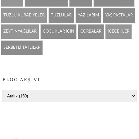
TUZLU KURABİYELER
TUZLULAR
YAZILARIM
YAŞ PASTALAR
ZEYTİNYAĞLILAR
ÇOCUKLAR İÇİN
ÇORBALAR
İÇECEKLER
ŞERBETLİ TATLILAR
BLOG ARŞIVI