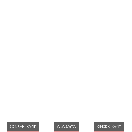
SONRAKI KAYIT
ANA SAYFA
ÖNCEKI KAYIT