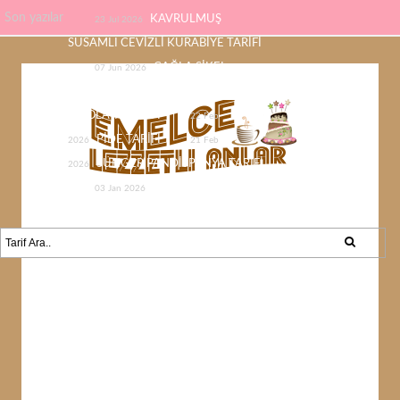
Son yazılar
KAVRULMUŞ
23 Jul 2026
SUSAMLI CEVİZLİ KURABİYE TARİFİ
ÇAĞLA ŞİKEL
07 Jun 2026
ÇİKOLATASI EV YAPIMI KOLAY
ÇİKOLATA TARİFİ
22 Feb
PİDE TARİFİ
2026
21 Feb
SÜNGER PANDİSPANYA TARİFİ
2026
KABAK YEMEĞİ /
03 Jan 2026
KABAK SEVMEYEN KALMAYACAK