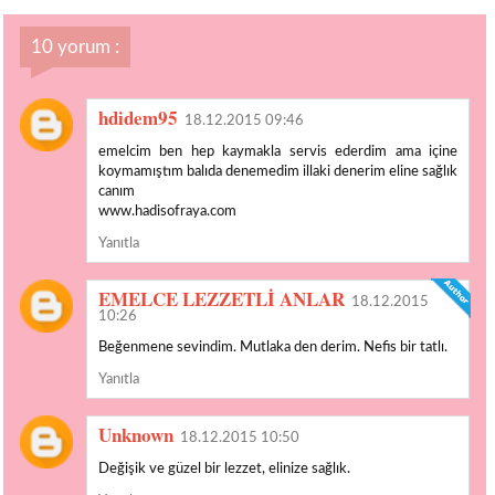
10 yorum :
hdidem95
18.12.2015 09:46
emelcim ben hep kaymakla servis ederdim ama içine
koymamıştım balıda denemedim illaki denerim eline sağlık
canım
www.hadisofraya.com
Yanıtla
EMELCE LEZZETLİ ANLAR
18.12.2015
10:26
Beğenmene sevindim. Mutlaka den derim. Nefis bir tatlı.
Yanıtla
Unknown
18.12.2015 10:50
Değişik ve güzel bir lezzet, elinize sağlık.