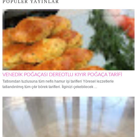
POPÜLER YAYINLAR
VENEDİK POĞAÇASI DEREOTLU KIYIR POĞAÇA TARİFİ
Tatlısından tuzlusuna tüm nefis hamur işi tarifleri Yöresel lezzetlerle
tatlandırılmış tüm çıtır börek tarifleri. İlginizi çekebilecek ...