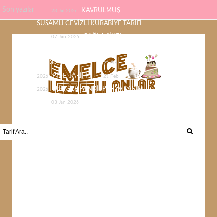
Son yazılar
KAVRULMUŞ
23 Jul 2026
SUSAMLI CEVİZLİ KURABİYE TARİFİ
ÇAĞLA ŞİKEL
07 Jun 2026
ÇİKOLATASI EV YAPIMI KOLAY
ÇİKOLATA TARİFİ
22 Feb
PİDE TARİFİ
2026
21 Feb
SÜNGER PANDİSPANYA TARİFİ
2026
KABAK YEMEĞİ /
03 Jan 2026
KABAK SEVMEYEN KALMAYACAK