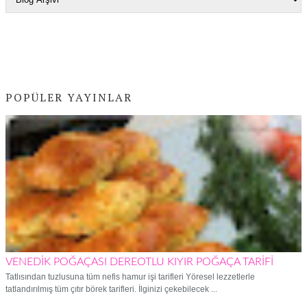
POPÜLER YAYINLAR
VENEDİK POĞAÇASI DEREOTLU KIYIR POĞAÇA TARİFİ
Tatlısından tuzlusuna tüm nefis hamur işi tarifleri Yöresel lezzetlerle
tatlandırılmış tüm çıtır börek tarifleri. İlginizi çekebilecek ...