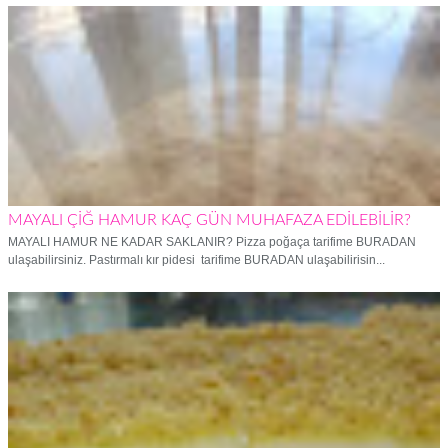
MAYALI ÇİĞ HAMUR KAÇ GÜN MUHAFAZA EDİLEBİLİR?
MAYALI HAMUR NE KADAR SAKLANIR? Pizza poğaça tarifime BURADAN
ulaşabilirsiniz. Pastırmalı kır pidesi tarifime BURADAN ulaşabilirisin...