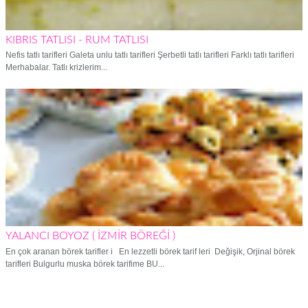
KIBRIS TATLISI - RUM TATLISI
Nefis tatlı tarifleri Galeta unlu tatlı tarifleri Şerbetli tatlı tarifleri Farklı tatlı tarifleri
Merhabalar. Tatlı krizlerim...
YALANCI BOYOZ ( İZMİR BÖREĞİ )
En çok aranan börek tarifler i En lezzetli börek tarif leri Değişik, Orjinal börek
tarifleri Bulgurlu muska börek tarifime BU...