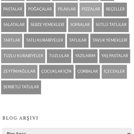
PASTALAR
POĞAÇALAR
PİLAVLAR
PİZZALAR
REÇELLER
SALATALAR
SEBZE YEMEKLERİ
SOFRALAR
SÜTLÜ TATLILAR
TARTLAR
TATLI KURABİYELER
TATLILAR
TAVUK YEMEKLERİ
TUZLU KURABİYELER
TUZLULAR
YAZILARIM
YAŞ PASTALAR
ZEYTİNYAĞLILAR
ÇOCUKLAR İÇİN
ÇORBALAR
İÇECEKLER
ŞERBETLİ TATLILAR
BLOG ARŞIVI