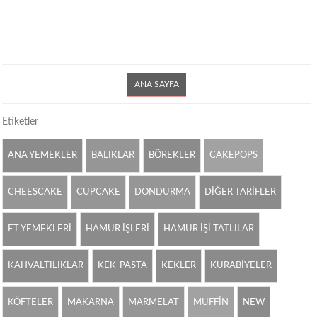
ANA SAYFA
Etiketler
ANA YEMEKLER
BALIKLAR
BÖREKLER
CAKEPOPS
CHEESCAKE
CUPCAKE
DONDURMA
DİĞER TARİFLER
ET YEMEKLERİ
HAMUR İŞLERİ
HAMUR İŞİ TATLILAR
KAHVALTILIKLAR
KEK-PASTA
KEKLER
KURABİYELER
KÖFTELER
MAKARNA
MARMELAT
MUFFİN
NEW