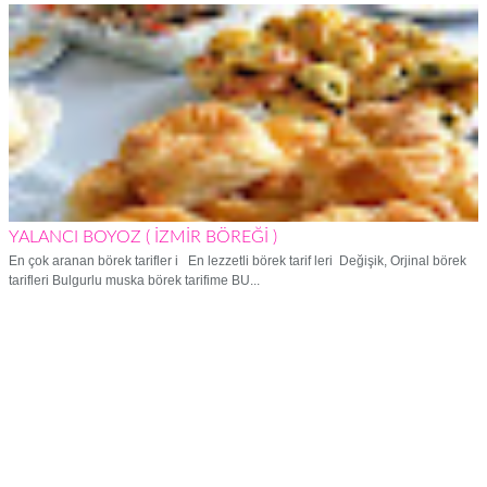
YALANCI BOYOZ ( İZMİR BÖREĞİ )
En çok aranan börek tarifler i En lezzetli börek tarif leri Değişik, Orjinal börek
tarifleri Bulgurlu muska börek tarifime BU...