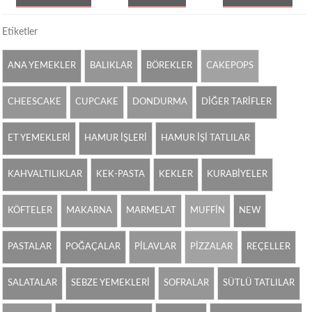
Etiketler
ANA YEMEKLER
BALIKLAR
BÖREKLER
CAKEPOPS
CHEESCAKE
CUPCAKE
DONDURMA
DİĞER TARİFLER
ET YEMEKLERİ
HAMUR İŞLERİ
HAMUR İŞİ TATLILAR
KAHVALTILIKLAR
KEK-PASTA
KEKLER
KURABİYELER
KÖFTELER
MAKARNA
MARMELAT
MUFFİN
NEW
PASTALAR
POĞAÇALAR
PİLAVLAR
PİZZALAR
REÇELLER
SALATALAR
SEBZE YEMEKLERİ
SOFRALAR
SÜTLÜ TATLILAR