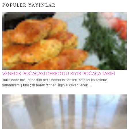
POPÜLER YAYINLAR
VENEDİK POĞAÇASI DEREOTLU KIYIR POĞAÇA TARİFİ
Tatlısından tuzlusuna tüm nefis hamur işi tarifleri Yöresel lezzetlerle
tatlandırılmış tüm çıtır börek tarifleri. İlginizi çekebilecek ...