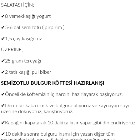
SALATASI İÇİN;
✔8 yemekkaşığı yogurt
✔5-6 dal semizotu ( pirpirim )
✔1,5 çay kaşığı tuz
ÜZERİNE;
✔25 gram tereyağı
✔2 tatlı kaşığı pul biber
SEMİZOTLU BULGUR KÖFTESİ HAZIRLANIŞI
:
✔Öncelikle köftemizin iç harcını hazırlayarak başlıyoruz.
✔Derin bir kaba irmik ve bulguru alıyoruz ve kaynayan suyu
üzerine döküyoruz, karıştırıyoruz.
✔Kapağını kapatarak 10 dakika kısır yapar gibi dinlendiriyoruz.
✔10 dakika sonra bulguru kısmı için yazan diğer tüm
malzemeleri ekliyoruz, 5 dakika güzelce yoğuruyoruz.