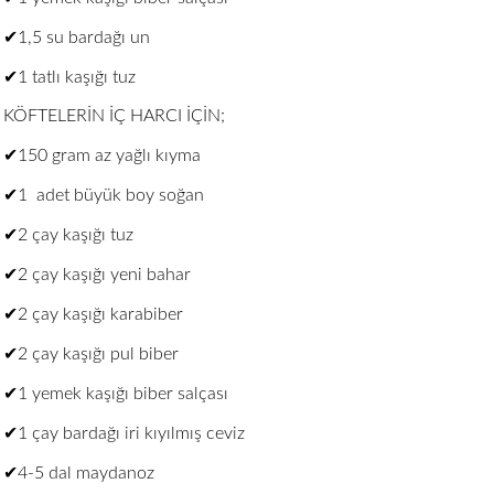
✔1,5 su bardağı un
✔1 tatlı kaşığı tuz
KÖFTELERİN İÇ HARCI İÇİN;
✔150 gram az yağlı kıyma
✔1 adet büyük boy soğan
✔2 çay kaşığı tuz
✔2 çay kaşığı yeni bahar
✔2 çay kaşığı karabiber
✔2 çay kaşığı pul biber
✔1 yemek kaşığı biber salçası
✔1 çay bardağı iri kıyılmış ceviz
✔4-5 dal maydanoz