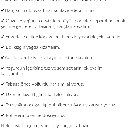
✔Harç kuru olduysa biraz su ilave edebilirsiniz.
✔ Güzelce yoğurup cevizdem büyük parçalar koparalım çanak
şekline getirerek ortasına iç harçtan koyalım.
✔ Yuvarlak şekilde kapayalım. Elimizle yuvarlak şekil verelim.
✔ Bol kızgın yağda kızartalım.
✔Ayrı bir yerde iyice yıkayıp ince ince kıyalım.
✔ Yoğurdun içerisine tuz ve semizotlarını ekleyelim
karıştıralım.
✔ Tabağa önce yoğurtlu karışımı alıyoruz.
✔ Üzerine kızarttığımız köfteleri alıyoruz.
✔ Tereyağını ocağa alıp pul biber ekliyoruz, karıştırıyoruz.
✔ Köftelerin üzerine döküyoruz.
Nefis , iştah açıcı doyurucu yemeğimiz hazırdır.