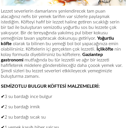
Lezzet severlerin damarlarını şenlendirecek tam puan
alacağınız nefis bir yemek tarifim var sizlerle paylaşmak
istediğim. Köfteyi hafif bir lezzet haline getiren sıcaklığı serin
bir tad ile buluşturan semizotlu yoğurtlu sos bu lezzete çok
yakışıyor. Bir de tereyağında yakılmış pul biber kokusu
yemeğinize tavan yaptıracak dokunuşu getiriyor.
Yoğurtlu
köfte
olarak ta bilinen bu yemeği bol bol yapacağınıza emin
olabilirsiniz. Köftelerin içi gerçekten çok lezzetli.
İçliköfte
nin
kolay formuda diyebilirsiniz bu köftelere.
Gaziantep
gastronomi
mutfağında bu tür lezzetli ve ağır bir lezzeti
hafifleterek midelere gönderebileceğiz daha çoook yemek var.
Şimdi sizleri bu lezzet severleri etkkileyecek yemegimizle
buluşturma zamanı.
SEMİZOTLU BULGUR KÖFTESİ MALZEMELERİ:
✔3 su bardağı ince bulgur
✔2 su bardağı irmik
✔2 su bardağı sıcak su
✔1 yemek kaşığı biber salçası