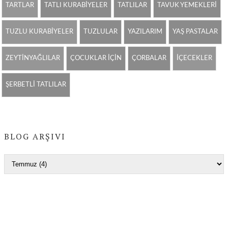
TARTLAR
TATLI KURABİYELER
TATLILAR
TAVUK YEMEKLERİ
TUZLU KURABİYELER
TUZLULAR
YAZILARIM
YAŞ PASTALAR
ZEYTİNYAĞLILAR
ÇOCUKLAR İÇİN
ÇORBALAR
İÇECEKLER
ŞERBETLİ TATLILAR
BLOG ARŞIVI