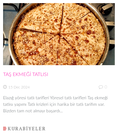
TAŞ EKMEĞİ TATLISI
0
15 Dec 2024
Elazığ yöresi tatlı tarifleri Yöresel tatlı tarifleri Taş ekmeği
tatlısı yapımı Tatlı krizleri için harika bir tatlı tarifim var.
Bizden tam not almayı başardı...
KURABİYELER