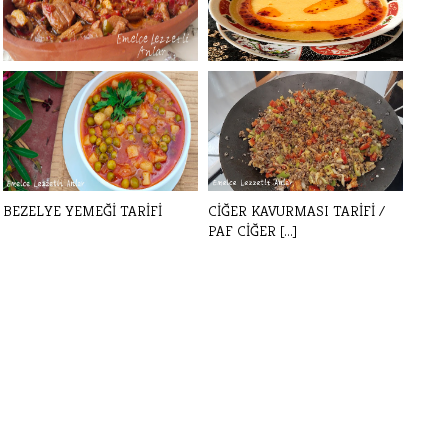
ET SOTE TARİFİ
ÇEŞMİ NİGAR ÇORBASI
YAPIMI / ÇOK SE[...]
BEZELYE YEMEĞİ TARİFİ
CİĞER KAVURMASI TARİFİ /
PAF CİĞER [...]