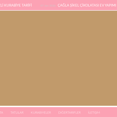
İ KURABİYE TARİFİ
ÇAĞLA ŞİKEL ÇİKOLATASI EV YAPIMI
07 Jun 2026
SÜNGER PANDİSPANYA TARİFİ
KABAK YEMEĞİ / 
eb 2026
03 Jan 2026
TA
TATLILAR
KURABIYELER
DIĞERTARIFLER
İLETIŞIM