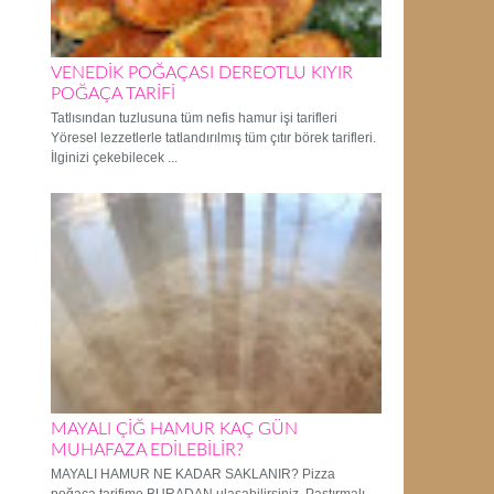
VENEDİK POĞAÇASI DEREOTLU KIYIR
POĞAÇA TARİFİ
Tatlısından tuzlusuna tüm nefis hamur işi tarifleri
Yöresel lezzetlerle tatlandırılmış tüm çıtır börek tarifleri.
İlginizi çekebilecek ...
MAYALI ÇİĞ HAMUR KAÇ GÜN
MUHAFAZA EDİLEBİLİR?
MAYALI HAMUR NE KADAR SAKLANIR? Pizza