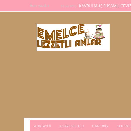
Son yazılar
KAVRULMUŞ SUSAMLI CEVİZL
23 Jul 2026
TARİFİ
PİDE TARİFİ
22 Feb 2026
21 F
KALMAYACAK
ANASAYFA
ANAYEMEKLER
HAMURIŞI
KEK-PAS