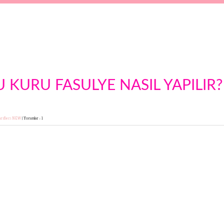
 KURU FASULYE NASIL YAPILIR?
rifleri
NEW
|
Yorumlar : 1