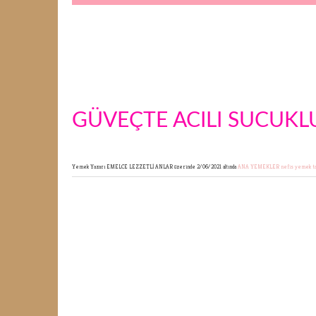
GÜVEÇTE ACILI SUCUKLU
Yemek Yazarı EMELCE LEZZETLİ ANLAR
üzerinde 2/06/2021 altında
ANA YEMEKLER
nefis yemek ta