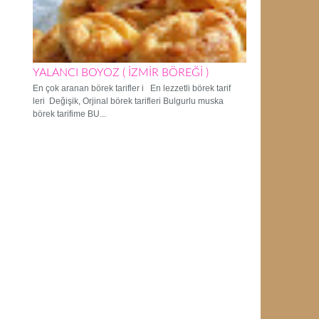
YALANCI BOYOZ ( İZMİR BÖREĞİ )
En çok aranan börek tarifler i En lezzetli börek tarif
leri Değişik, Orjinal börek tarifleri Bulgurlu muska
börek tarifime BU...