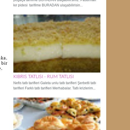
poğaça tarifime BURADAN ulaşabilirsiniz. Pastırmalı
kır pidesi tarifime BURADAN ulaşabilirisin...
ka.
 bir
e.
KIBRIS TATLISI - RUM TATLISI
Nefis tatlı tarifleri Galeta unlu tatlı tarifleri Şerbetli tatlı
tarifleri Farklı tatlı tarifleri Merhabalar. Tatlı krizlerim...