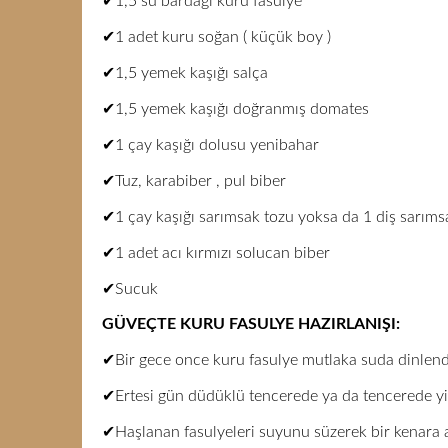
✔1,5 su bardağı kuru fasulye
✔1 adet kuru soğan ( küçük boy )
✔1,5 yemek kaşığı salça
✔1,5 yemek kaşığı doğranmış domates
✔1 çay kaşığı dolusu yenibahar
✔Tuz, karabiber , pul biber
✔1 çay kaşığı sarımsak tozu yoksa da 1 diş sarım
✔1 adet acı kırmızı solucan biber
✔Sucuk
GÜVEÇTE KURU FASULYE HAZIRLANIŞI:
✔Bir gece once kuru fasulye mutlaka suda dinlend
✔Ertesi gün düdüklü tencerede ya da tencerede y
✔Haşlanan fasulyeleri suyunu süzerek bir kenara a