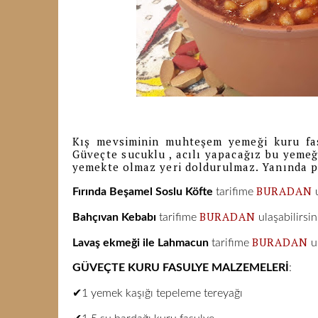
Kış mevsiminin muhteşem yemeği kuru fa
Güveçte sucuklu , acılı yapacağız bu yemeği
yemekte olmaz yeri doldurulmaz. Yanında pi
BURADAN
Fırında Beşamel Soslu Köfte
tarifime
u
BURADAN
Bahçıvan Kebabı
tarifime
ulaşabilirsin
BURADAN
Lavaş ekmeği ile Lahmacun
tarifime
ul
GÜVEÇTE KURU FASULYE MALZEMELERİ
:
✔1 yemek kaşığı tepeleme tereyağı