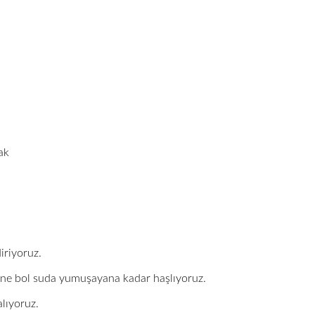
sak
iriyoruz.
ine bol suda yumuşayana kadar haşlıyoruz.
lıyoruz.