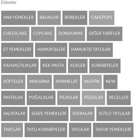
Etiketler
ANA YEMEKLER
BALIKLAR
BÖREKLER
CAKEPOPS
CHEESCAKE
CUPCAKE
DONDURMA
DİĞER TARİFLER
ET YEMEKLERİ
HAMUR İŞLERİ
HAMUR İŞİ TATLILAR
KAHVALTILIKLAR
KEK-PASTA
KEKLER
KURABİYELER
KÖFTELER
MAKARNA
MARMELAT
MUFFİN
NEW
PASTALAR
POĞAÇALAR
PİLAVLAR
PİZZALAR
REÇELLER
SALATALAR
SEBZE YEMEKLERİ
SOFRALAR
SÜTLÜ TATLILAR
TARTLAR
TATLI KURABİYELER
TATLILAR
TAVUK YEMEKLERİ