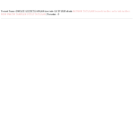
Yemek Yazarı EMELCE LEZZETLİ ANLAR
üzerinde 12/27/2020 altında
BAYRAM TATLILARI
lezzetli tarifler
nefis tatlı tarifleri
NEW
PRATİK TARİFLER
SÜTLÜ TATLILAR
|
Yorumlar : 0