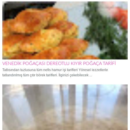
VENEDİK POĞAÇASI DEREOTLU KIYIR POĞAÇA TARİFİ
Tatlısından tuzlusuna tüm nefis hamur işi tarifleri Yöresel lezzetlerle
tatlandırılmış tüm çıtır börek tarifleri. İlginizi çekebilecek ...