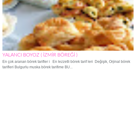
YALANCI BOYOZ ( İZMİR BÖREĞİ )
En çok aranan börek tarifler i En lezzetli börek tarif leri Değişik, Orjinal börek
tarifleri Bulgurlu muska börek tarifime BU...