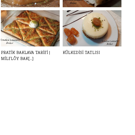
GELENEKSEL LEZZET
TAVADA PRATİK SU BÖREĞİ |
KALBURABASTI |Nef[...]
EVDE KAT [...]
PRATİK BAKLAVA TARİFİ |
KÜLKEDİSİ TATLISI
MİLFLÖY BAK[...]