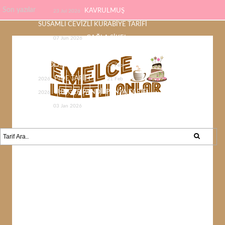
Son yazılar
KAVRULMUŞ
23 Jul 2026
SUSAMLI CEVİZLİ KURABİYE TARİFİ
ÇAĞLA ŞİKEL
07 Jun 2026
ÇİKOLATASI EV YAPIMI KOLAY
ÇİKOLATA TARİFİ
22 Feb
PİDE TARİFİ
2026
21 Feb
SÜNGER PANDİSPANYA TARİFİ
2026
KABAK YEMEĞİ /
03 Jan 2026
KABAK SEVMEYEN KALMAYACAK