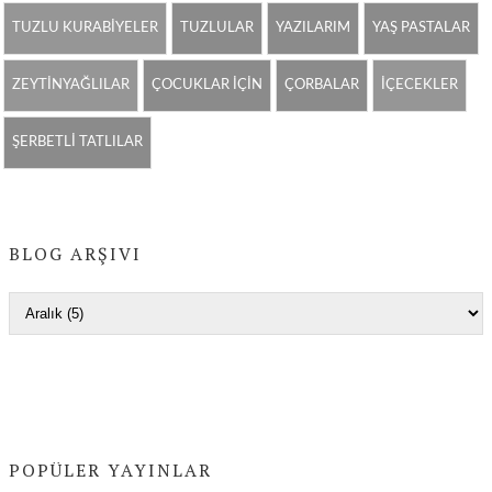
TUZLU KURABİYELER
TUZLULAR
YAZILARIM
YAŞ PASTALAR
ZEYTİNYAĞLILAR
ÇOCUKLAR İÇİN
ÇORBALAR
İÇECEKLER
ŞERBETLİ TATLILAR
BLOG ARŞIVI
POPÜLER YAYINLAR