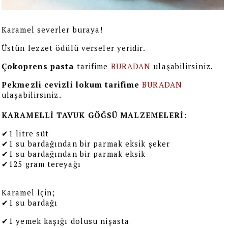
Karamel severler buraya! 
Üstün lezzet ödülü verseler yeridir. 
Çokoprens pasta
 tarifime 
BURADAN
 ulaşabilirsiniz.
Pekmezli cevizli lokum tarifime 
BURADAN
ulaşabilirsiniz
. 
KARAMELLİ TAVUK GÖĞSÜ MALZEMELERİ
:
✔1 litre süt 

✔1 su bardağından bir parmak eksik şeker 

✔1 su bardağından bir parmak eksik 

✔125 gram tereyağı 
Karamel İçin;

✔1
 su bardağı 
✔
1 yemek kaşığı dolusu nişasta 