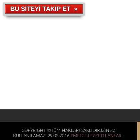
BU SİTEYİ TAKİP ET »
COPYRIGHT ©TÜM HAKLARI SAKLIDIR.IZINSIZ
KULLANILAMAZ. 29.02.2016
EMELCE LEZZETLI ANLAR
.