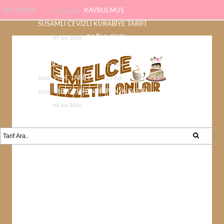
Son yazılar
KAVRULMUŞ
23 Jul 2026
SUSAMLI CEVİZLİ KURABİYE TARİFİ
ÇAĞLA ŞİKEL
07 Jun 2026
ÇİKOLATASI EV YAPIMI KOLAY
ÇİKOLATA TARİFİ
22 Feb
PİDE TARİFİ
2026
21 Feb
SÜNGER PANDİSPANYA TARİFİ
2026
KABAK YEMEĞİ /
03 Jan 2026
KABAK SEVMEYEN KALMAYACAK