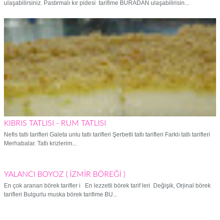
ulaşabilirsiniz. Pastırmalı kır pidesi tarifime BURADAN ulaşabilirisin...
KIBRIS TATLISI - RUM TATLISI
Nefis tatlı tarifleri Galeta unlu tatlı tarifleri Şerbetli tatlı tarifleri Farklı tatlı tarifleri
Merhabalar. Tatlı krizlerim...
YALANCI BOYOZ ( İZMİR BÖREĞİ )
En çok aranan börek tarifler i En lezzetli börek tarif leri Değişik, Orjinal börek
tarifleri Bulgurlu muska börek tarifime BU...