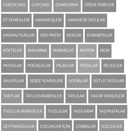
CHEESCAKE
CUPCAKE
DONDURMA
DİĞER TARİFLER
ET YEMEKLERİ
HAMUR İŞLERİ
HAMUR İŞİ TATLILAR
KAHVALTILIKLAR
KEK-PASTA
KEKLER
KURABİYELER
KÖFTELER
MAKARNA
MARMELAT
MUFFİN
NEW
PASTALAR
POĞAÇALAR
PİLAVLAR
PİZZALAR
REÇELLER
SALATALAR
SEBZE YEMEKLERİ
SOFRALAR
SÜTLÜ TATLILAR
TARTLAR
TATLI KURABİYELER
TATLILAR
TAVUK YEMEKLERİ
TUZLU KURABİYELER
TUZLULAR
YAZILARIM
YAŞ PASTALAR
ZEYTİNYAĞLILAR
ÇOCUKLAR İÇİN
ÇORBALAR
İÇECEKLER