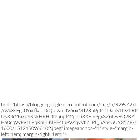
href="https://blogger.googleusercontent.com/img/b/R29vZ2xl
/AVvXsEgc09xrfkaoDiQiownTJV6oxMJ2X5PpPr1DahS1OZIlRP
DkX3r2Kixp6RpkHRHDfe5upt42pnLiXXFJvPgxSZuQy8O2RZ
Ha0cqVyP91L8qKbLrjKtPF4tuPVZqyVfiZJPL_5AhsGUY35Z8/s
1600/1512130966102.jpeg" imageanchor="1" style="margin-
left: 1em; margin-right: 1em;">