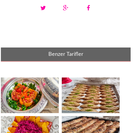
Benzer Tarifler
KABAK YEMEĞİ / KABAK
İÇ DOLGULU ŞERBETLİ
SEVMEYEN KALMA[...]
İRMİKLİ TATLI T[...]