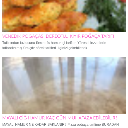
VENEDİK POĞAÇASI DEREOTLU KIYIR POĞAÇA TARİFİ
Tatlısından tuzlusuna tüm nefis hamur işi tarifleri Yöresel lezzetlerle
tatlandırılmış tüm çıtır börek tarifleri. İlginizi çekebilecek ...
MAYALI ÇİĞ HAMUR KAÇ GÜN MUHAFAZA EDİLEBİLİR?
MAYALI HAMUR NE KADAR SAKLANIR? Pizza poğaça tarifime BURADAN