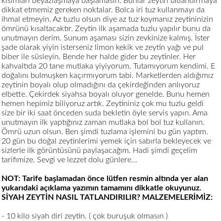
kısımları beyazlaşmaya başlamasın. Bunlar zeytin tatlandırmaya
dikkat etmemiz gereken noktalar. Bolca iri tuz kullanmayı da
ihmal etmeyin. Az tuzlu olsun diye az tuz koymanız zeytininizin
ömrünü kısaltacaktır. Zeytin ilk aşamada tuzlu yapılır bunu da
unutmayın derim. Sunum aşaması sizin zevkinize kalmış. İster
şade olarak yiyin isterseniz limon kekik ve zeytin yağı ve pul
biber ile süsleyin. Bende her halde gider bu zeytinler. Her
kahvaltıda 20 tane mutlaka yiyiyorum. Tutamıyorum kendimi. E
doğalını bulmuşken kaçırmıyorum tabi. Marketlerden aldığımız
zeytinin boyalı olup olmadığını da çekirdeğinden anlıyoruz
elbette. Çekirdek siyahsa boyalı oluyor genelde. Bunu hemen
hemen hepimiz biliyoruz artık. Zeytininiz çok mu tuzlu geldi
size bir iki saat önceden suda bekletin öyle servis yapın. Ama
unutmayın ilk yaptığınız zaman mutlaka bol bol tuz kullanın.
Ömrü uzun olsun. Ben şimdi tuzlama işlemini bu gün yaptım.
20 gün bu doğal zeytinlerimi yemek için sabırla bekleyecek ve
sizlerle ilk görüntüsünü paylaşacağım. Hadi şimdi geçelim
tarifimize. Sevgi ve lezzet dolu günlere...
NOT: Tarife başlamadan önce lütfen resmin altında yer alan
yukarıdaki açıklama yazımın tamamını dikkatle okuyunuz.
SİYAH ZEYTİN NASIL TATLANDIRILIR? MALZEMELERİMİZ:
- 10 kilo siyah diri zeytin. ( çok buruşuk olmasın )