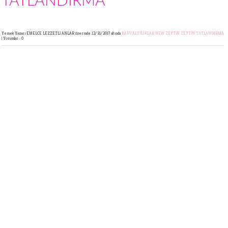
TATLANDIRMA
Yemek Yazarı EMELCE LEZZETLİ ANLAR
üzerinde 12/31/2017 altında
KAHVALTILIKLAR
NEW
ZEYTİN
ZEYTİN TATLANDIRMA
|
Yorumlar : 0