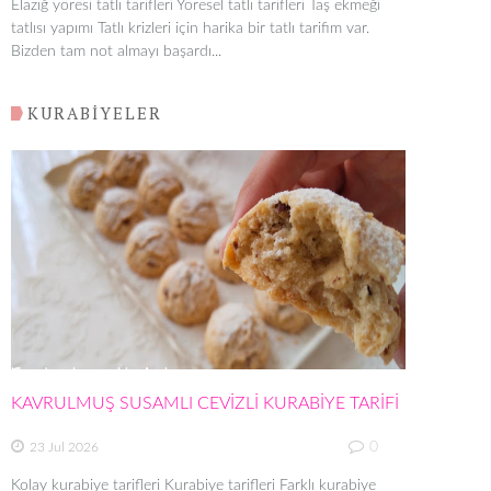
Elazığ yöresi tatlı tarifleri Yöresel tatlı tarifleri Taş ekmeği
tatlısı yapımı Tatlı krizleri için harika bir tatlı tarifim var.
Bizden tam not almayı başardı...
KURABİYELER
KAVRULMUŞ SUSAMLI CEVİZLİ KURABİYE TARİFİ
0
23 Jul 2026
Kolay kurabiye tarifleri Kurabiye tarifleri Farklı kurabiye