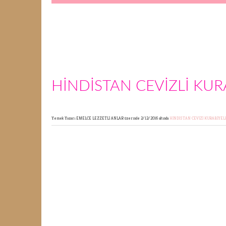
HİNDİSTAN CEVİZLİ KUR
Yemek Yazarı EMELCE LEZZETLİ ANLAR
üzerinde 2/12/2016 altında
HİNDİSTAN CEVİZİ
KURABİYE