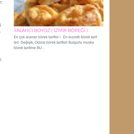
r.
i
YALANCI BOYOZ ( İZMİR BÖREĞİ )
.
En çok aranan börek tarifler i En lezzetli börek tarif
leri Değişik, Orjinal börek tarifleri Bulgurlu muska
börek tarifime BU...
s