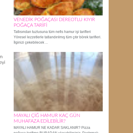
VENEDİK POĞAÇASI DEREOTLU KIYIR
POĞAÇA TARİFİ
Tatlısından tuzlusuna tüm nefis hamur işi tarifleri
Yöresel lezzetlerle tatlandırılmış tüm çıtır börek tarifleri.
İlginizi çekebilecek ...
im
eyi
MAYALI ÇİĞ HAMUR KAÇ GÜN
MUHAFAZA EDİLEBİLİR?
MAYALI HAMUR NE KADAR SAKLANIR? Pizza