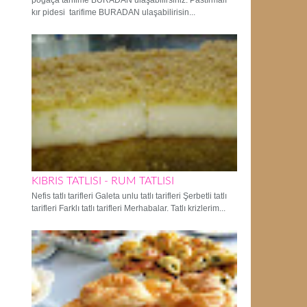
poğaça tarifime BURADAN ulaşabilirsiniz. Pastırmalı
kır pidesi tarifime BURADAN ulaşabilirisin...
KIBRIS TATLISI - RUM TATLISI
Nefis tatlı tarifleri Galeta unlu tatlı tarifleri Şerbetli tatlı
tarifleri Farklı tatlı tarifleri Merhabalar. Tatlı krizlerim...