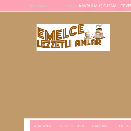
Son yazılar
KAVRULMUŞ SUSAMLI CEVİZL
23 Jul 2026
TARİFİ
PİDE TARİFİ
22 Feb 2026
21 F
KALMAYACAK
ANASAYFA
ANAYEMEKLER
HAMURIŞI
KEK-PAS