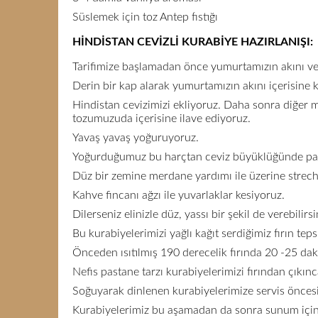
Süslemek için toz Antep fıstığı
HİNDİSTAN CEVİZLİ KURABİYE HAZIRLANIŞI:
Tarifimize başlamadan önce yumurtamızın akını ve 
Derin bir kap alarak yumurtamızın akını içerisine
Hindistan cevizimizi ekliyoruz. Daha sonra diğer 
tozumuzuda içerisine ilave ediyoruz.
Yavaş yavaş yoğuruyoruz.
Yoğurduğumuz bu harçtan ceviz büyüklüğünde par
Düz bir zemine merdane yardımı ile üzerine strech
Kahve fincanı ağzı ile yuvarlaklar kesiyoruz.
Dilerseniz elinizle düz, yassı bir şekil de verebilirsi
Bu kurabiyelerimizi yağlı kağıt serdiğimiz fırın teps
Önceden ısıtılmış 190 derecelik fırında 20 -25 daki
Nefis pastane tarzı kurabiyelerimizi fırından çıkın
Soğuyarak dinlenen kurabiyelerimize servis öncesi 
Kurabiyelerimiz bu aşamadan da sonra sunum için