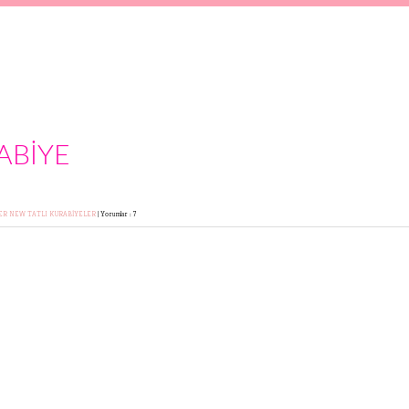
ABİYE
LER
NEW
TATLI KURABİYELER
|
Yorumlar : 7