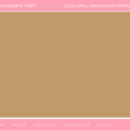
İ KURABİYE TARİFİ
ÇAĞLA ŞİKEL ÇİKOLATASI EV YAPIMI
07 Jun 2026
SÜNGER PANDİSPANYA TARİFİ
KABAK YEMEĞİ / 
eb 2026
03 Jan 2026
TA
TATLILAR
KURABIYELER
DIĞERTARIFLER
İLETIŞIM