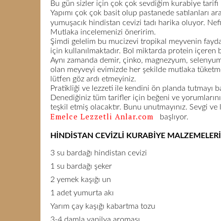
Bu gün sizler için çok çok sevdiğim kurabiye tarifi
Yapımı çok çok basit olup pastanede satılanları ar
yumuşacık hindistan cevizi tadı harika oluyor. Nef
Mutlaka incelemenizi öneririm.
Şimdi gelelim bu mucizevi tropikal meyvenin faydal
için kullanılmaktadır. Bol miktarda protein içere
Aynı zamanda demir, çinko, magnezyum, selenyum, 
olan meyveyi evimizde her şekilde mutlaka tüketmel
lütfen göz ardı etmeyiniz.
Pratikliği ve lezzeti ile kendini ön planda tutmayı 
Denediğiniz tüm tarifler için beğeni ve yorumlarını
teşkil etmiş olacaktır. Bunu unutmayınız. Sevgi ve
Emelce Lezzetli Anlar.com
başlıyor.
HİNDİSTAN CEVİZLİ KURABİYE MALZEMELERİ
3 su bardağı hindistan cevizi
1 su bardağı şeker
2 yemek kaşığı un
1 adet yumurta akı
Yarım çay kaşığı kabartma tozu
3-4 damla vanilya aroması