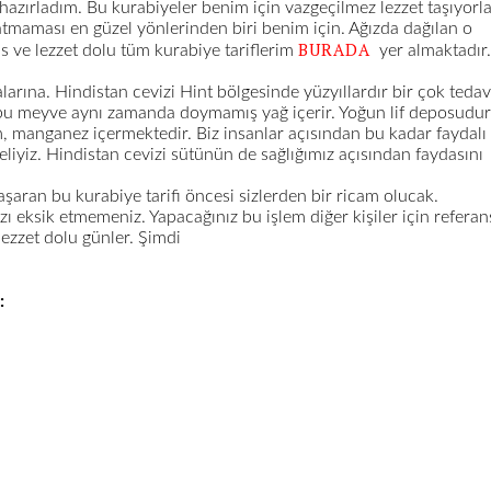
 hazırladım. Bu kurabiyeler benim için vazgeçilmez lezzet taşıyorla
atmaması en güzel yönlerinden biri benim için. Ağızda dağılan o
BURADA
is ve lezzet dolu tüm kurabiye tariflerim
yer almaktadır.
arına. Hindistan cevizi Hint bölgesinde yüzyıllardır bir çok tedav
n bu meyve aynı zamanda doymamış yağ içerir. Yoğun lif deposudur
manganez içermektedir. Biz insanlar açısından bu kadar faydalı
iyiz. Hindistan cevizi sütünün de sağlığımız açısından faydasını
başaran bu kurabiye tarifi öncesi sizlerden bir ricam olucak.
zı eksik etmemeniz. Yapacağınız bu işlem diğer kişiler için referan
 lezzet dolu günler. Şimdi
: