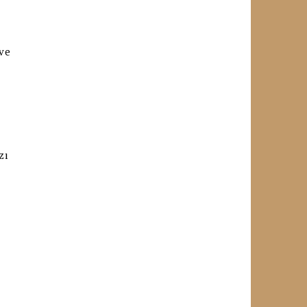
 ve
zı