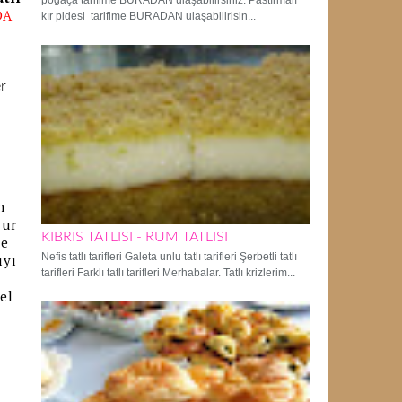
poğaça tarifime BURADAN ulaşabilirsiniz. Pastırmalı
DA
kır pidesi tarifime BURADAN ulaşabilirisin...
r
n
tur
KIBRIS TATLISI - RUM TATLISI
ve
Nefis tatlı tarifleri Galeta unlu tatlı tarifleri Şerbetli tatlı
ıyı
tarifleri Farklı tatlı tarifleri Merhabalar. Tatlı krizlerim...
el