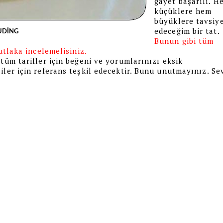
gayet başarılı. H
küçüklere hem
büyüklere tavsiy
edeceğim bir tat.
UDİNG
Bunun gibi tüm
utlaka incelemelisiniz.
tüm tarifler için beğeni ve yorumlarınızı eksik
iler için referans teşkil edecektir. Bunu unutmayınız. Se