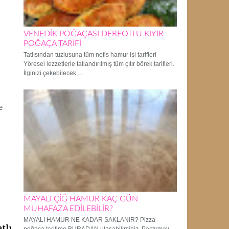
VENEDİK POĞAÇASI DEREOTLU KIYIR
POĞAÇA TARİFİ
Tatlısından tuzlusuna tüm nefis hamur işi tarifleri
Yöresel lezzetlerle tatlandırılmış tüm çıtır börek tarifleri.
İlginizi çekebilecek ...
e
MAYALI ÇİĞ HAMUR KAÇ GÜN
MUHAFAZA EDİLEBİLİR?
MAYALI HAMUR NE KADAR SAKLANIR? Pizza
tlı