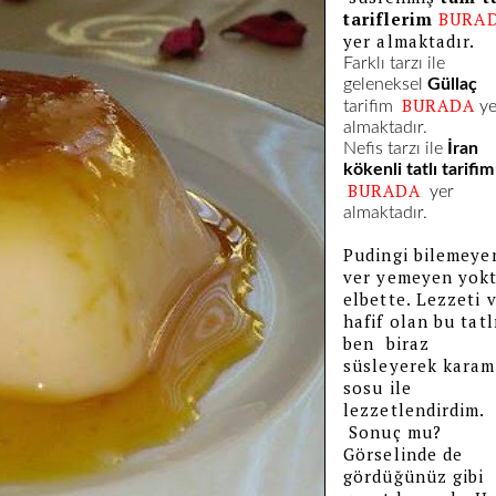
tariflerim
BURA
yer almaktadır.
Farklı tarzı ile
geleneksel
Güllaç
BURADA
tarifim
ye
almaktadır.
Nefis tarzı ile
İran
kökenli tatlı tarifim
BURADA
yer
almaktadır.
Pudingi bilemeye
ver yemeyen yok
elbette. Lezzeti 
hafif olan bu tatl
ben biraz
süsleyerek karam
sosu ile
lezzetlendirdim.
Sonuç mu?
Görselinde de
gördüğünüz gibi