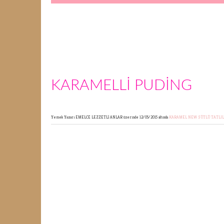
KARAMELLİ PUDİNG
Yemek Yazarı EMELCE LEZZETLİ ANLAR
üzerinde 12/05/2015 altında
KARAMEL
NEW
SÜTLÜ TATLI