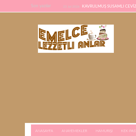
Son yazılar
KAVRULMUŞ SUSAMLI CEVİZL
23 Jul 2026
TARİFİ
PİDE TARİFİ
22 Feb 2026
21 F
KALMAYACAK
ANASAYFA
ANAYEMEKLER
HAMURIŞI
KEK-PAS