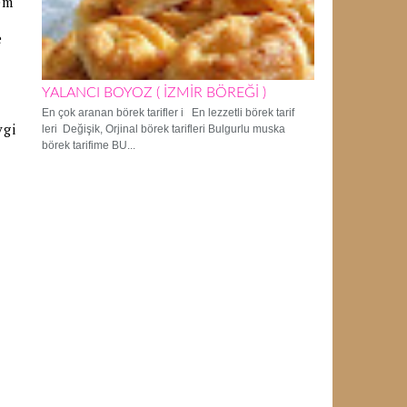
em
e
YALANCI BOYOZ ( İZMİR BÖREĞİ )
En çok aranan börek tarifler i En lezzetli börek tarif
vgi
leri Değişik, Orjinal börek tarifleri Bulgurlu muska
börek tarifime BU...