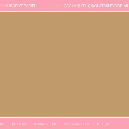
İ KURABİYE TARİFİ
ÇAĞLA ŞİKEL ÇİKOLATASI EV YAPIMI
07 Jun 2026
SÜNGER PANDİSPANYA TARİFİ
KABAK YEMEĞİ / 
eb 2026
03 Jan 2026
TA
TATLILAR
KURABIYELER
DIĞERTARIFLER
İLETIŞIM