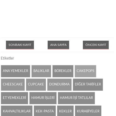
SONRAKI KAYIT
ANA SAYFA
ÖNCEKI KAYIT
Etiketler
ANA YEMEKLER
BALIKLAR
BÖREKLER
CAKEPOPS
CHEESCAKE
CUPCAKE
DONDURMA
DİĞER TARİFLER
ET YEMEKLERİ
HAMUR İŞLERİ
HAMUR İŞİ TATLILAR
KAHVALTILIKLAR
KEK-PASTA
KEKLER
KURABİYELER