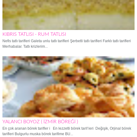
KIBRIS TATLISI - RUM TATLISI
Nefis tatlı tarifleri Galeta unlu tatlı tarifleri Şerbetli tatlı tarifleri Farklı tatlı tarifleri
Merhabalar. Tatlı krizlerim...
YALANCI BOYOZ ( İZMİR BÖREĞİ )
En çok aranan börek tarifler i En lezzetli börek tarif leri Değişik, Orjinal börek
tarifleri Bulgurlu muska börek tarifime BU...