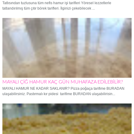
Tatlısından tuzlusuna tüm nefis hamur işi tarifleri Yöresel lezzetlerle
tatlandırılmış tüm çıtır börek tarifleri. İlginizi çekebilecek ...
MAYALI ÇİĞ HAMUR KAÇ GÜN MUHAFAZA EDİLEBİLİR?
MAYALI HAMUR NE KADAR SAKLANIR? Pizza poğaça tarifime BURADAN
ulaşabilirsiniz. Pastırmalı kır pidesi tarifime BURADAN ulaşabilirisin...