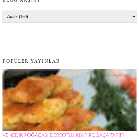
POPÜLER YAYINLAR
VENEDİK POĞAÇASI DEREOTLU KIYIR POĞAÇA TARİFİ