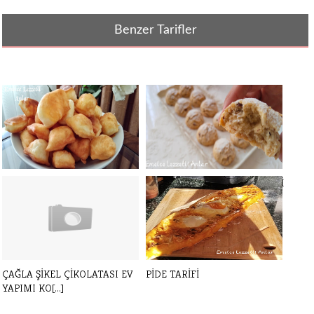
Benzer Tarifler
SODALI PİŞİ TARİFİ - YAĞ
KAVRULMUŞ SUSAMLI CEVİZLİ
ÇEKMEYEN P[...]
KURABİYE [...]
ÇAĞLA ŞİKEL ÇİKOLATASI EV
PİDE TARİFİ
YAPIMI KO[...]