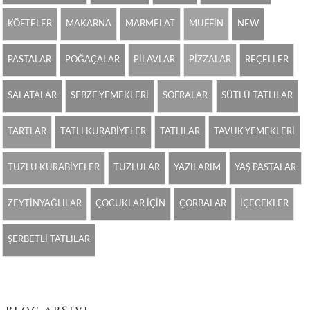
KÖFTELER
MAKARNA
MARMELAT
MUFFİN
NEW
PASTALAR
POĞAÇALAR
PİLAVLAR
PİZZALAR
REÇELLER
SALATALAR
SEBZE YEMEKLERİ
SOFRALAR
SÜTLÜ TATLILAR
TARTLAR
TATLI KURABİYELER
TATLILAR
TAVUK YEMEKLERİ
TUZLU KURABİYELER
TUZLULAR
YAZILARIM
YAŞ PASTALAR
ZEYTİNYAĞLILAR
ÇOCUKLAR İÇİN
ÇORBALAR
İÇECEKLER
ŞERBETLİ TATLILAR
BLOG ARŞIVI