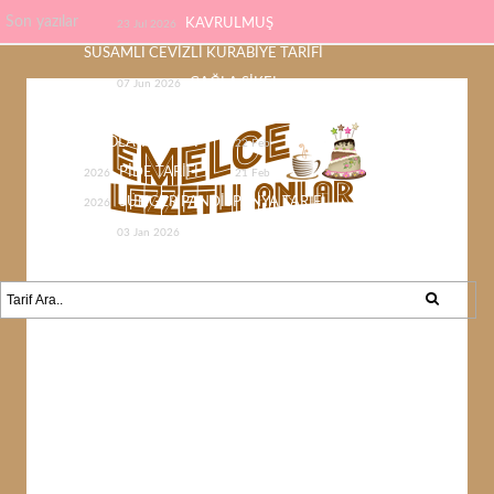
Son yazılar
KAVRULMUŞ
23 Jul 2026
SUSAMLI CEVİZLİ KURABİYE TARİFİ
ÇAĞLA ŞİKEL
07 Jun 2026
ÇİKOLATASI EV YAPIMI KOLAY
ÇİKOLATA TARİFİ
22 Feb
PİDE TARİFİ
2026
21 Feb
SÜNGER PANDİSPANYA TARİFİ
2026
KABAK YEMEĞİ /
03 Jan 2026
KABAK SEVMEYEN KALMAYACAK