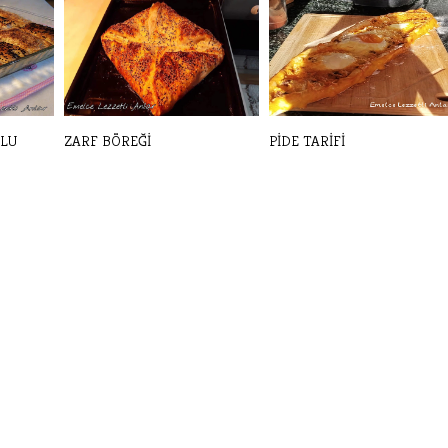
ULU
ZARF BÖREĞİ
PİDE TARİFİ