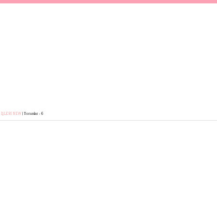
İŞLERİ
NEW
|
Yorumlar : 6