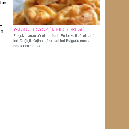
dim
ız
YALANCI BOYOZ ( İZMİR BÖREĞİ )
sü
En çok aranan börek tarifler i En lezzetli börek tarif
leri Değişik, Orjinal börek tarifleri Bulgurlu muska
börek tarifime BU...
 5