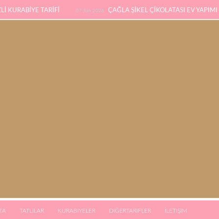
İ KURABİYE TARİFİ
ÇAĞLA ŞİKEL ÇİKOLATASI EV YAPIMI
07 Jun 2026
SÜNGER PANDİSPANYA TARİFİ
KABAK YEMEĞİ / 
eb 2026
03 Jan 2026
TA
TATLILAR
KURABIYELER
DIĞERTARIFLER
İLETIŞIM