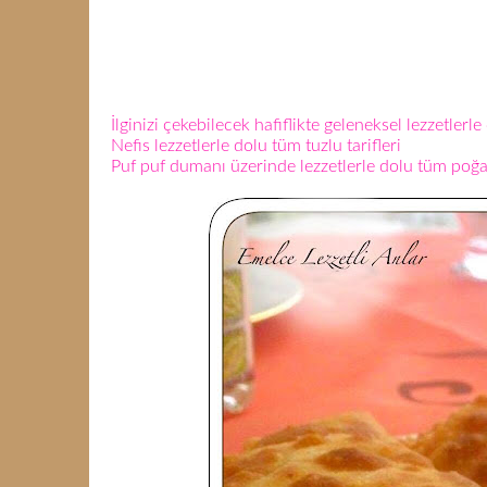
İlginizi çekebilecek hafiflikte geleneksel lezzetlerle 
Nefis lezzetlerle dolu tüm tuzlu tarifleri
Puf puf dumanı üzerinde lezzetlerle dolu tüm poğaç