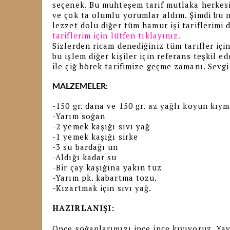
seçenek. Bu muhteşem tarif mutlaka herkesi
ve çok ta olumlu yorumlar aldım. Şimdi bu n
lezzet dolu diğer tüm hamur işi tariflerimi 
tariflerim için lütfen tıklayınız.
Sizlerden ricam denediğiniz tüm tarifler iç
bu işlem diğer kişiler için referans teşkil
ile çiğ börek tarifimize geçme zamanı. Sevgi
MALZEMELER:
-150 gr. dana ve 150 gr. az yağlı koyun kıym
-Yarım soğan
-2 yemek kaşığı sıvı yağ
-1 yemek kaşığı sirke
-3 su bardağı un
-Aldığı kadar su
-Bir çay kaşığına yakın tuz
-Yarım pk. kabartma tozu.
-Kızartmak için sıvı yağ.
HAZIRLANIŞI:
Önce soğanlarımızı ince ince kıyıyoruz. Yav