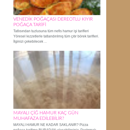
VENEDİK POĞAÇASI DEREOTLU KIYIR
POĞAÇA TARİFİ
Tatlısından tuzlusuna tüm nefis hamur işi tarifleri
Yöresel lezzetlerle tatlandırılmış tüm çıtır börek tarifleri.
İlginizi çekebilecek ...
MAYALI ÇİĞ HAMUR KAÇ GÜN
MUHAFAZA EDİLEBİLİR?
MAYALI HAMUR NE KADAR SAKLANIR? Pizza