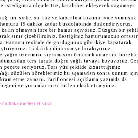
ve istediğimiz ölçüde tuz, karabiber ekleyerek soğumaya
yağ, un, sirke, su, tuz ve kabartma tozunu iyice yumuşak 
hamuru 15 dakika kadar buzdolabında dinlendiriyoruz.
 kalın olmayan ince bir hamur açıyoruz. Düzgün bir şeki
arak sınır çizebilirsiniz. Kestiğimiz hamurumuzun ortası
uz. Hamuru resimde de gördüğünüz gibi ikiye kapatarak
pıştırıyoruz. 15 dakika dinlenmeye bırakıyoruz.
ve yağın üzerimize sıçramasını önlemek amacı ile börekle
dumuzdan ters tarafa doğru yağlı tavaya koyuyoruz. Ge
n peçete seriyoruz. Ters yüz şekilde kızarttığımız
Yağı süzülen böreklerimiz bu aşamadan sonra sunum içi
 ikram etme zamanı. Tarif öncesi açıklama yazımda da
in beğeni ve yorumlarınızı lütfen eksik etmeyiniz.
de mutlaka incelemelisiniz.