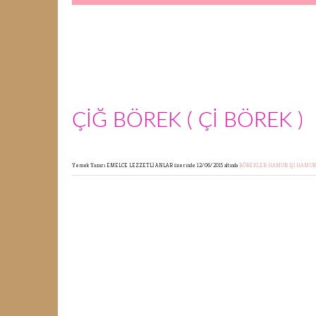
ÇİĞ BÖREK ( Çİ BÖREK )
Yemek Yazarı EMELCE LEZZETLİ ANLAR
üzerinde 12/06/2015 altında
BÖREKLER
HAMUR İŞİ
HAMUR 