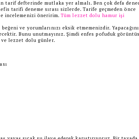
n tarif defterinde mutlaka yer almalı. Ben çok defa dene
efis tarifi deneme sırası sizlerde. Tarife geçmeden önce
de incelemenizi öneririm.
Tüm lezzet dolu hamur işi
in beğeni ve yorumlarınızı eksik etmemenizdir. Yapacağın
 edecektir. Bunu unutmayınız. Şimdi enfes pofuduk görüntü
 ve lezzet dolu günler.
ası
aş yavaş sıcak su ilave ederek karıştırıyoruz. Bir tavada