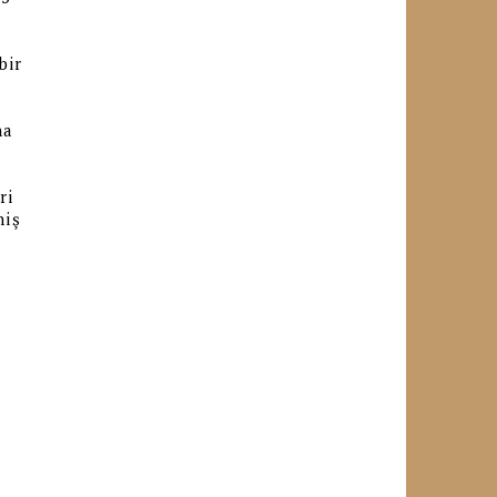
bir
l
na
ri
niş
n