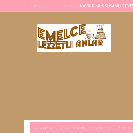
Son yazılar
KAVRULMUŞ SUSAMLI CEVİZL
23 Jul 2026
TARİFİ
PİDE TARİFİ
22 Feb 2026
21 F
KALMAYACAK
ANASAYFA
ANAYEMEKLER
HAMURIŞI
KEK-PAS