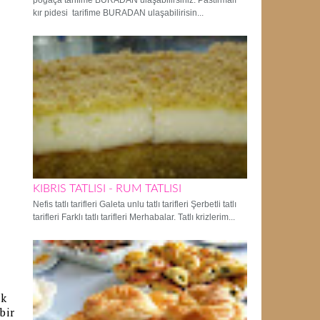
poğaça tarifime BURADAN ulaşabilirsiniz. Pastırmalı
kır pidesi tarifime BURADAN ulaşabilirisin...
KIBRIS TATLISI - RUM TATLISI
Nefis tatlı tarifleri Galeta unlu tatlı tarifleri Şerbetli tatlı
tarifleri Farklı tatlı tarifleri Merhabalar. Tatlı krizlerim...
uk
bir