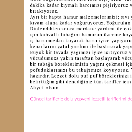
dakika kadar kıymalı harcımızı pişiriyoruz 
bırakıyoruz.
Ayrı bir kapta hamur malzemelerimizi; sıvı 
kıvam alana kadar yoğuruyoruz. Yoğurulan 
Dinlendikten sonra merdane yardımı ile çok
için kahvaltı tabağını hamurun üzerine koy
iç harcımızdan koyarak harcı iyice yayıyor
kenarlarını çatal yardımı ile bastırarak ya
Büyük bir tavada yağımızı iyice ısıtıyoruz 
vücudumuza yakın taraftan başlayarak vücu
bir tabağa böreklerimizin yağını çekmesi içi
pofuduklarımızı bu tabağımıza koyuyoruz. 
hazırdır. Lezzet dolu puf puf böreklerinizi
belirttiğim gibi denediğiniz tüm tarifler iç
Afiyet olsun.
Güncel tariflerle dolu yepyeni lezzetli tariflerimi 