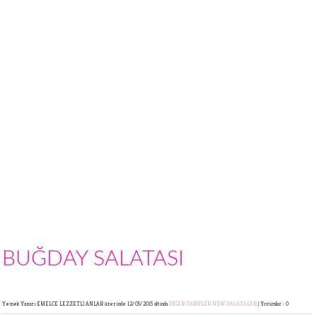
BUĞDAY SALATASI
Yemek Yazarı EMELCE LEZZETLİ ANLAR
üzerinde 12/05/2015 altında
DİĞER TARİFLER
NEW
SALATALAR
|
Yorumlar : 0