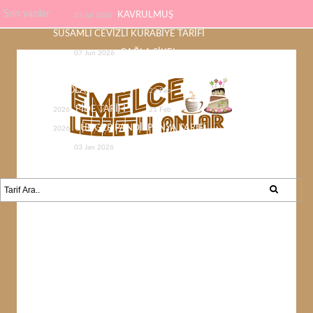
Son yazılar
KAVRULMUŞ
23 Jul 2026
SUSAMLI CEVİZLİ KURABİYE TARİFİ
ÇAĞLA ŞİKEL
07 Jun 2026
ÇİKOLATASI EV YAPIMI KOLAY
ÇİKOLATA TARİFİ
22 Feb
PİDE TARİFİ
2026
21 Feb
SÜNGER PANDİSPANYA TARİFİ
2026
KABAK YEMEĞİ /
03 Jan 2026
KABAK SEVMEYEN KALMAYACAK