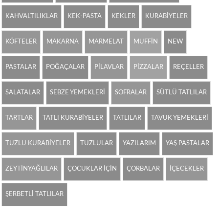
KAHVALTILIKLAR
KEK-PASTA
KEKLER
KURABİYELER
KÖFTELER
MAKARNA
MARMELAT
MUFFİN
NEW
PASTALAR
POĞAÇALAR
PİLAVLAR
PİZZALAR
REÇELLER
SALATALAR
SEBZE YEMEKLERİ
SOFRALAR
SÜTLÜ TATLILAR
TARTLAR
TATLI KURABİYELER
TATLILAR
TAVUK YEMEKLERİ
TUZLU KURABİYELER
TUZLULAR
YAZILARIM
YAŞ PASTALAR
ZEYTİNYAĞLILAR
ÇOCUKLAR İÇİN
ÇORBALAR
İÇECEKLER
ŞERBETLİ TATLILAR