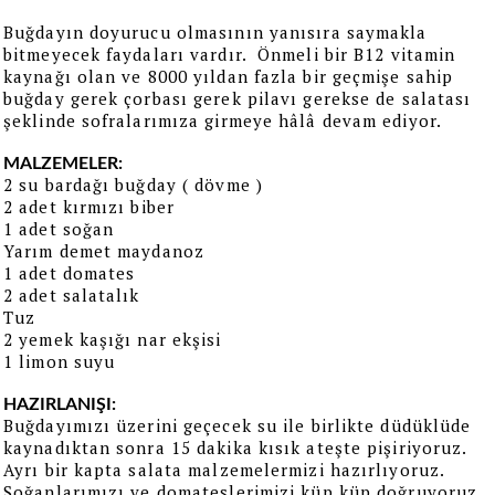
Buğdayın doyurucu olmasının yanısıra saymakla
bitmeyecek faydaları vardır. Önmeli bir B12 vitamin
kaynağı olan ve 8000 yıldan fazla bir geçmişe sahip
buğday gerek çorbası gerek pilavı gerekse de salatası
şeklinde sofralarımıza girmeye hâlâ devam ediyor.
MALZEMELER:
2 su bardağı buğday ( dövme )
2 adet kırmızı biber
1 adet soğan
Yarım demet maydanoz
1 adet domates
2 adet salatalık
Tuz
2 yemek kaşığı nar ekşisi
1 limon suyu
HAZIRLANIŞI:
Buğdayımızı üzerini geçecek su ile birlikte düdüklüde
kaynadıktan sonra 15 dakika kısık ateşte pişiriyoruz.
Ayrı bir kapta salata malzemelermizi hazırlıyoruz.
Soğanlarımızı ve domateslerimizi küp küp doğruyoruz,