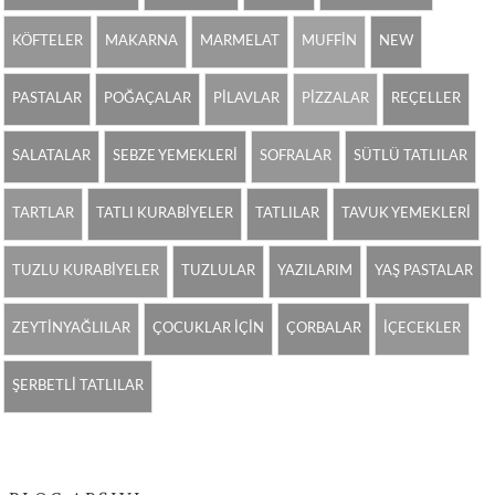
KÖFTELER
MAKARNA
MARMELAT
MUFFİN
NEW
PASTALAR
POĞAÇALAR
PİLAVLAR
PİZZALAR
REÇELLER
SALATALAR
SEBZE YEMEKLERİ
SOFRALAR
SÜTLÜ TATLILAR
TARTLAR
TATLI KURABİYELER
TATLILAR
TAVUK YEMEKLERİ
TUZLU KURABİYELER
TUZLULAR
YAZILARIM
YAŞ PASTALAR
ZEYTİNYAĞLILAR
ÇOCUKLAR İÇİN
ÇORBALAR
İÇECEKLER
ŞERBETLİ TATLILAR