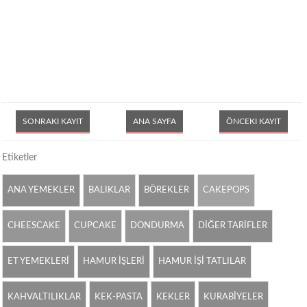
SONRAKI KAYIT
ANA SAYFA
ÖNCEKI KAYIT
Etiketler
ANA YEMEKLER
BALIKLAR
BÖREKLER
CAKEPOPS
CHEESCAKE
CUPCAKE
DONDURMA
DİĞER TARİFLER
ET YEMEKLERİ
HAMUR İŞLERİ
HAMUR İŞİ TATLILAR
KAHVALTILIKLAR
KEK-PASTA
KEKLER
KURABİYELER