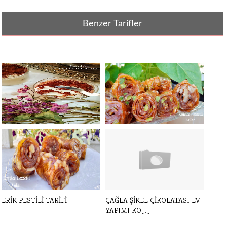
Benzer Tarifler
KOLAY TİRAMİSU YAPIMI
KAYISI PESTİLİ TARİFİ
KUPTA TİRAMİS[...]
ERİK PESTİLİ TARİFİ
ÇAĞLA ŞİKEL ÇİKOLATASI EV
YAPIMI KO[...]