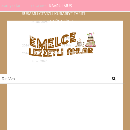
Son yazılar
KAVRULMUŞ
23 Jul 2026
SUSAMLI CEVİZLİ KURABİYE TARİFİ
ÇAĞLA ŞİKEL
07 Jun 2026
ÇİKOLATASI EV YAPIMI KOLAY
ÇİKOLATA TARİFİ
22 Feb
PİDE TARİFİ
2026
21 Feb
SÜNGER PANDİSPANYA TARİFİ
2026
KABAK YEMEĞİ /
03 Jan 2026
KABAK SEVMEYEN KALMAYACAK